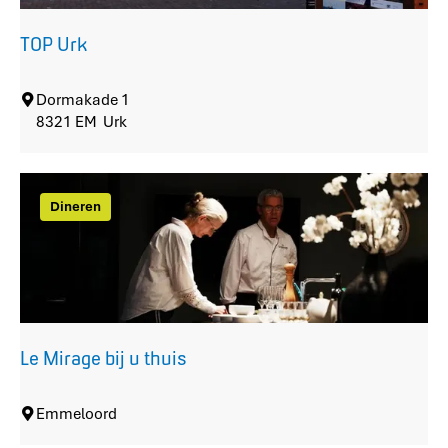
b
o
TOP Urk
s
T
Dormakade 1
O
8321 EM
Urk
P
U
r
Dineren
k
Le Mirage bij u thuis
L
Emmeloord
e