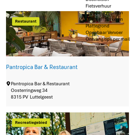
k
p
Fietsverhuur
e
z
Fietspauzepunten
n
TOP's en parkeren
o
Restaurant
Plattegrond
e
Openbaar Vervoer
k
Ontvang tips per mail
n
a
a
Pantropica Bar & Restaurant
r
.
P
Pantropica Bar & Restaurant
a
Oosterringweg 34
.
n
8315 PV
Luttelgeest
.
t
r
o
Recreatiegebied
p
i