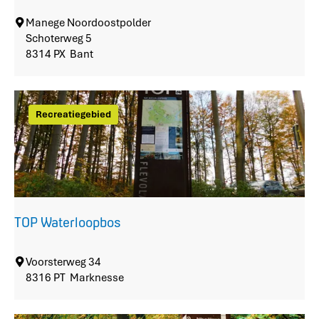
M
Manege Noordoostpolder
a
Schoterweg 5
n
8314 PX
Bant
e
g
e
Recreatiegebied
N
o
o
r
d
o
o
TOP Waterloopbos
s
t
p
T
Voorsterweg 34
o
O
8316 PT
Marknesse
l
P
d
W