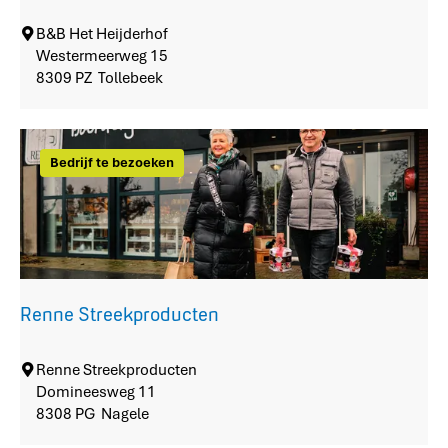
U
r
B
B&B Het Heijderhof
k
&
Westermeerweg 15
e
B
8309 PZ
Tollebeek
r
H
b
e
o
t
s
Bedrijf te bezoeken
H
e
i
j
d
e
r
Renne Streekproducten
h
o
f
R
Renne Streekproducten
e
Domineesweg 11
n
8308 PG
Nagele
n