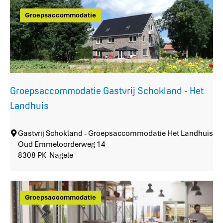
S
c
u
Groepsaccommodatie
e
y
n
d
t
e
r
r
u
Z
m
e
&
e
Groepsaccommodatie Gastvrij Schokland - Het
H
o
Landhuis
v
e
G
Gastvrij Schokland - Groepsaccommodatie Het Landhuis
n
r
Oud Emmeloorderweg 14
i
o
8308 PK
Nagele
e
e
r
p
s
s
G
Groepsaccommodatie
a
e
c
r
c