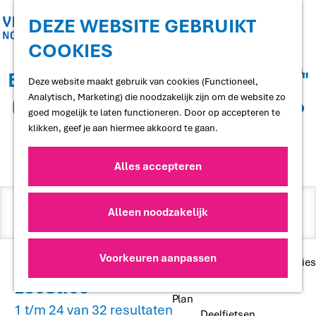
Shoppen
Uitgaan
DEZE WEBSITE GEBRUIKT
COOKIES
G
Proef
a
Restaurants en cafés
Er zijn 32 locaties gevonden voor "
n
Deze website maakt gebruik van cookies (Functioneel,
Terrassen
a
Analytisch, Marketing) die noodzakelijk zijn om de website zo
Streekproducten
(acc6.top) دریافت یک حساب عضویت
a
goed mogelijk te laten functioneren. Door op accepteren te
Voedselbossen
Amazon"
r
klikken, geef je aan hiermee akkoord te gaan.
Lokale makers
d
e
Alles accepteren
Slapen
h
Hotels
o
I
Vakantiewoningen
m
Alleen noodzakelijk
k
Bed and Breakfasts
e
Campings
b
p
Camperplaatsen
a
Z
e
Voorkeuren aanpassen
Groepsaccommodaties
g
o
n
Locaties
e
e
Plan
o
1 t/m 24 van 32 resultaten
Deelfietsen