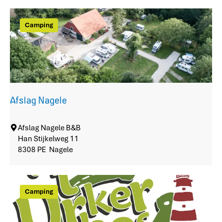
M
i
Camping
r
a
g
e
b
i
j
Afslag Nagele
u
t
h
A
Afslag Nagele B&B
u
f
Han Stijkelweg 11
i
s
8308 PE
Nagele
s
l
a
g
Camping
N
a
g