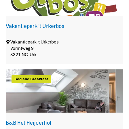
e
l
e
Vakantiepark 't Urkerbos
V
Vakantiepark 't Urkerbos
a
Vormtweg 9
k
8321 NC
Urk
a
n
t
Bed and Breakfast
i
e
p
a
r
k
'
B&B Het Heijderhof
t