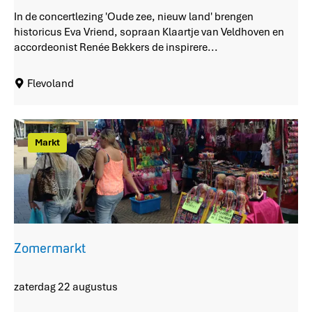
n
In de concertlezing 'Oude zee, nieuw land' brengen
c
historicus Eva Vriend, sopraan Klaartje van Veldhoven en
e
accordeonist Renée Bekkers de inspirere...
r
t
Flevoland
l
e
z
i
Markt
n
g
e
n
'
O
u
Zomermarkt
d
e
z
Z
zaterdag 22 augustus
e
o