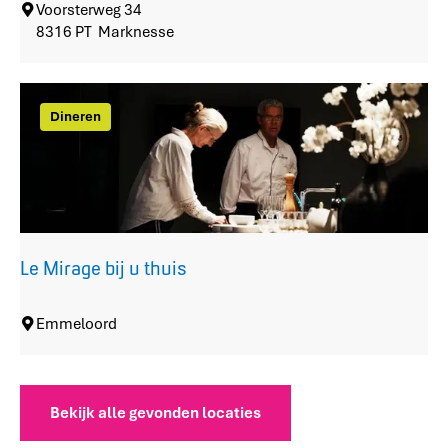
T
Voorsterweg 34
O
8316 PT
Marknesse
P
W
a
Dineren
t
e
r
l
o
o
p
Le Mirage bij u thuis
b
o
s
L
Emmeloord
e
M
i
r
Bekijk alle gevonden locaties
a