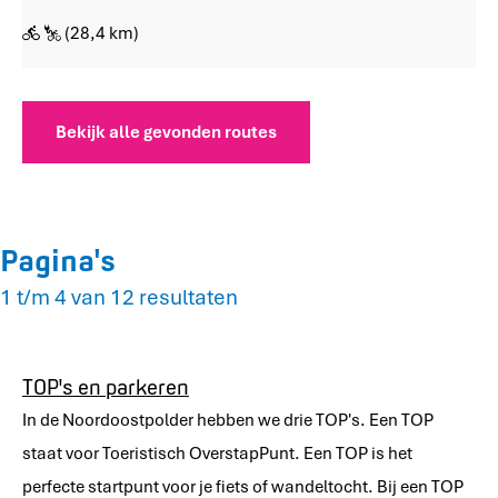
b
e
o
(28,4 km)
r
s
p
r
o
Bekijk alle gevonden routes
e
v
e
n
E
Pagina's
i
g
1 t/m 4 van 12 resultaten
e
n
W
TOP's en parkeren
i
j
In de Noordoostpolder hebben we drie TOP's. Een TOP
z
staat voor Toeristisch OverstapPunt. Een TOP is het
e
perfecte startpunt voor je fiets of wandeltocht. Bij een TOP