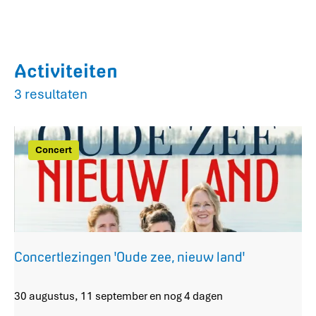
g
e
b
i
j
Activiteiten
u
3 resultaten
t
h
u
i
Concert
s
Concertlezingen 'Oude zee, nieuw land'
C
30 augustus, 11 september en nog 4 dagen
o