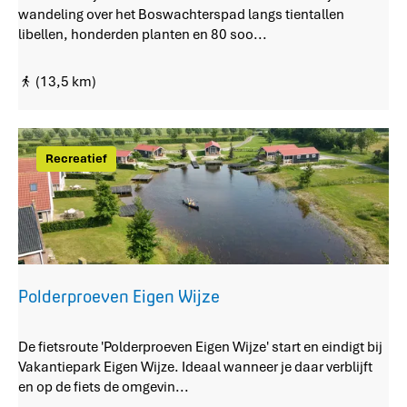
g
o
wandeling over het Boswachterspad langs tientallen
N
s
libellen, honderden planten en 80 soo...
a
w
g
a
e
(13,5 km)
c
l
h
e
t
e
Recreatief
r
s
p
a
d
K
u
Polderproeven Eigen Wijze
i
n
P
De fietsroute 'Polderproeven Eigen Wijze' start en eindigt bij
d
o
Vakantiepark Eigen Wijze. Ideaal wanneer je daar verblijft
e
l
en op de fiets de omgevin...
r
d