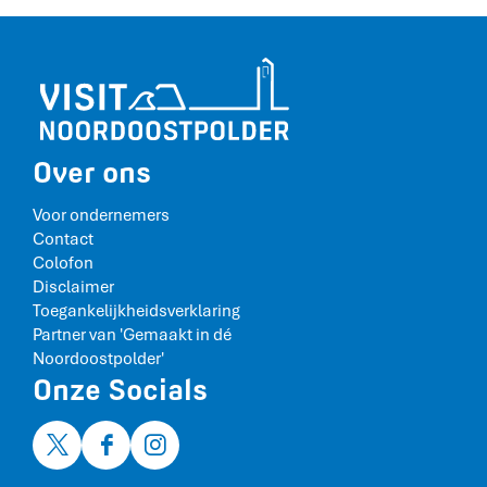
Over ons
Voor ondernemers
Contact
Colofon
Disclaimer
Toegankelijkheidsverklaring
Partner van 'Gemaakt in dé
Noordoostpolder'
Onze Socials
X
F
I
V
a
n