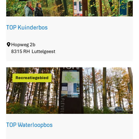
l
a
n
d
TOP Kuinderbos
T
Hopweg 2b
O
8315 RH
Luttelgeest
P
K
u
Recreatiegebied
i
n
d
e
r
b
o
TOP Waterloopbos
s