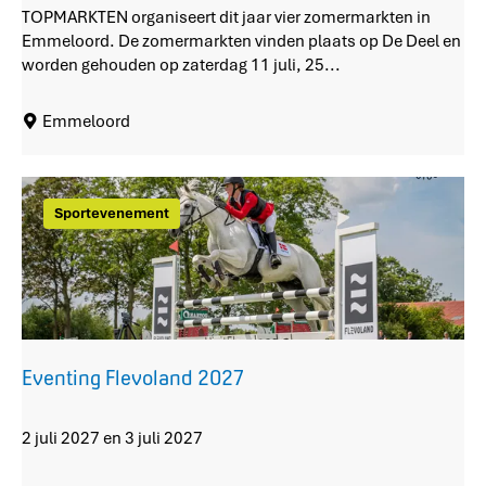
e
m
TOPMARKTEN organiseert dit jaar vier zomermarkten in
,
e
Emmeloord. De zomermarkten vinden plaats op De Deel en
n
r
worden gehouden op zaterdag 11 juli, 25...
i
m
e
a
Emmeloord
u
r
w
k
l
t
a
Sportevenement
n
d
'
Eventing Flevoland 2027
E
2 juli 2027 en 3 juli 2027
v
e