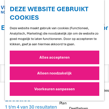
Shoppen
Uitgaan
DEZE WEBSITE GEBRUIKT
COOKIES
G
Proef
a
Restaurants en cafés
Er zijn 63 resultaten gevonden voor
n
Deze website maakt gebruik van cookies (Functioneel,
Terrassen
a
Analytisch, Marketing) die noodzakelijk zijn om de website zo
Streekproducten
"Github アカウント所有権の譲渡
a
goed mogelijk te laten functioneren. Door op accepteren te
Voedselbossen
⏩acc6.top⏪"
r
klikken, geef je aan hiermee akkoord te gaan.
Lokale makers
d
e
Alles accepteren
Slapen
h
Hotels
o
I
Vakantiewoningen
m
Alleen noodzakelijk
k
Bed and Breakfasts
e
Campings
b
p
Camperplaatsen
a
Z
e
Voorkeuren aanpassen
Groepsaccommodaties
g
o
n
Locaties
e
e
Plan
o
1 t/m 4 van 30 resultaten
Deelfietsen