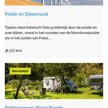
Polder en Dijkenroute
P
Tijdens deze fietstocht fiets je letterlijk door de polder en
o
over dijken, zowel in het noorden van de Noordoostpolder
l
als in het zuiden van Friesl...
d
e
(52 km)
r
e
n
D
Recreatief
i
j
k
e
n
r
o
Polderproeven Afslag Nagele