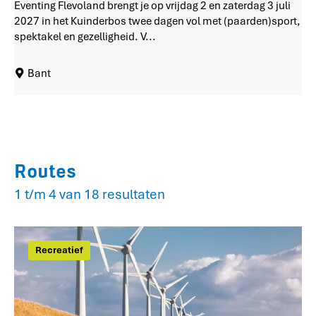
Eventing Flevoland brengt je op vrijdag 2 en zaterdag 3 juli
n
2027 in het Kuinderbos twee dagen vol met (paarden)sport,
t
spektakel en gezelligheid. V...
i
n
Bant
g
F
l
e
v
o
Routes
l
a
1 t/m 4 van 18 resultaten
n
d
2
0
Recreatief
2
7