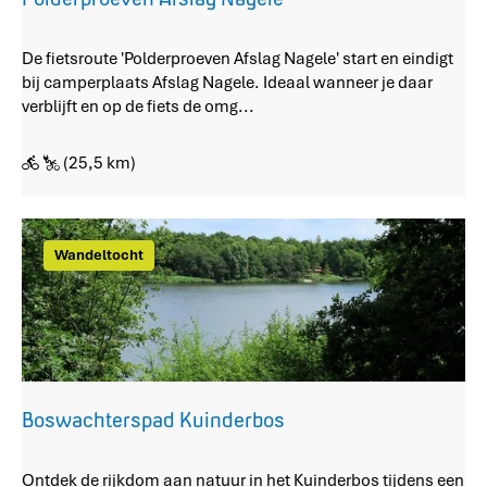
u
t
P
De fietsroute 'Polderproeven Afslag Nagele' start en eindigt
e
o
bij camperplaats Afslag Nagele. Ideaal wanneer je daar
l
verblijft en op de fiets de omg...
d
e
(25,5 km)
r
p
r
o
Wandeltocht
e
v
e
n
A
f
s
Boswachterspad Kuinderbos
l
a
B
Ontdek de rijkdom aan natuur in het Kuinderbos tijdens een