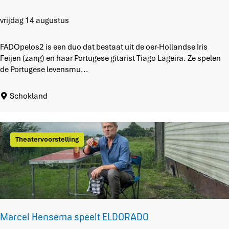
F
vrijdag 14 augustus
A
D
FADOpelos2 is een duo dat bestaat uit de oer-Hollandse Iris
O
Feijen (zang) en haar Portugese gitarist Tiago Lageira. Ze spelen
p
de Portugese levensmu...
e
l
Schokland
o
s
2
Theatervoorstelling
Marcel Hensema speelt ELDORADO