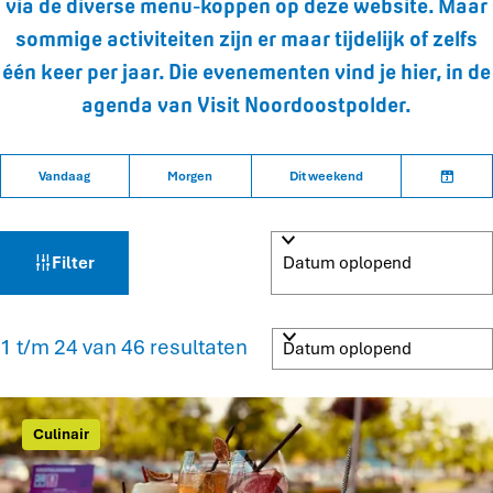
via de diverse menu-koppen op deze website. Maar
sommige activiteiten zijn er maar tijdelijk of zelfs
één keer per jaar. Die evenementen vind je hier, in de
agenda van Visit Noordoostpolder.
W
S
W
Vandaag
Morgen
Dit weekend
a
o
K
a
n
r
i
n
t
e
t
e
e
s
Filter
z
e
e
d
r
r
a
o
o
t
S
1 t/m 24 van 46 resultaten
p
u
o
e
:
m
r
k
t
e
Culinair
j
e
e
r