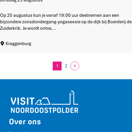
dinsdag 25 augustus
o
n
Op 25 augustus kun je vanaf 19:00 uur deelnemen aan een
s
bijzondere zonsdondergang-yogasessie op de dijk bij Boerderij de
o
Zuiderkrib. Je wordt ontva...
n
d
Kraggenburg
e
r
g
a
1
2
H
G
G
n
g
u
a
a
-
i
n
n
y
d
a
o
a
g
i
a
a
a
g
r
r
o
Over ons
p
e
p
d
d
p
a
e