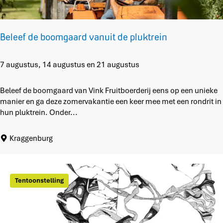
Beleef de boomgaard vanuit de pluktrein
B
7 augustus, 14 augustus en 21 augustus
e
l
Beleef de boomgaard van Vink Fruitboerderij eens op een unieke
e
manier en ga deze zomervakantie een keer mee met een rondrit in
e
hun pluktrein. Onder...
f
d
Kraggenburg
e
b
o
o
Tentoonstelling
m
g
a
a