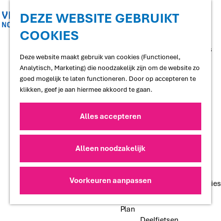
Shoppen
Uitgaan
DEZE WEBSITE GEBRUIKT
COOKIES
G
Proef
a
Restaurants en cafés
n
Deze website maakt gebruik van cookies (Functioneel,
Terrassen
a
Analytisch, Marketing) die noodzakelijk zijn om de website zo
Streekproducten
a
goed mogelijk te laten functioneren. Door op accepteren te
Voedselbossen
r
klikken, geef je aan hiermee akkoord te gaan.
Lokale makers
d
e
Alles accepteren
Slapen
h
Hotels
o
Vakantiewoningen
m
Alleen noodzakelijk
Bed and Breakfasts
e
Campings
p
Camperplaatsen
a
Voorkeuren aanpassen
Groepsaccommodaties
g
e
Plan
Deelfietsen