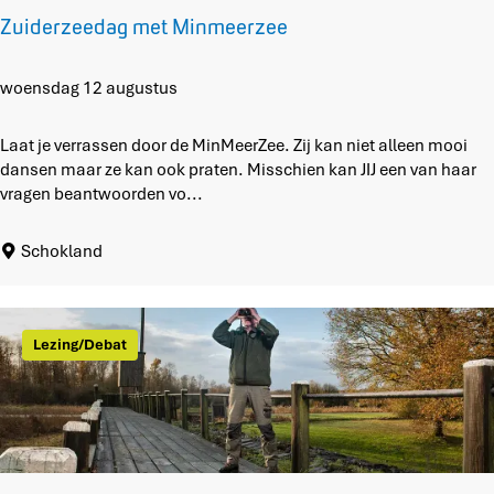
p
Zuiderzeedag met Minmeerzee
l
u
k
Z
woensdag 12 augustus
t
u
u
i
Laat je verrassen door de MinMeerZee. Zij kan niet alleen mooi
i
d
dansen maar ze kan ook praten. Misschien kan JIJ een van haar
n
e
vragen beantwoorden vo...
r
z
Schokland
e
e
d
a
Lezing/Debat
g
m
e
t
M
i