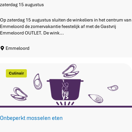
k
G
zaterdag 15 augustus
t
a
s
Op zaterdag 15 augustus sluiten de winkeliers in het centrum van
t
Emmeloord de zomervakantie feestelijk af met de Gastvrij
v
Emmeloord OUTLET. De wink...
r
i
Emmeloord
j
E
m
m
Culinair
e
l
o
o
r
d
O
Onbeperkt mosselen eten
u
t