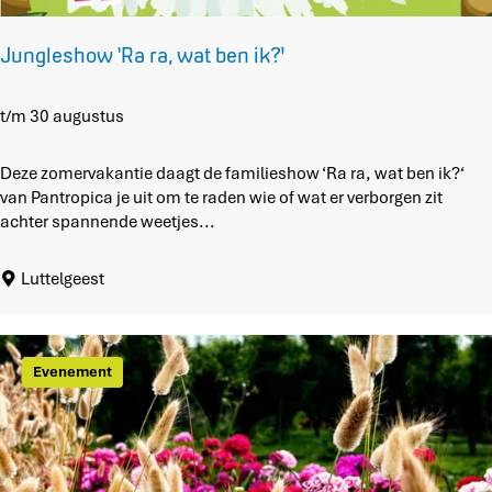
e
n
Jungleshow ‘Ra ra, wat ben ik?'
a
t
u
J
t/m 30 augustus
u
u
r
n
Deze zomervakantie daagt de familieshow ‘Ra ra, wat ben ik?‘
’
g
van Pantropica je uit om te raden wie of wat er verborgen zit
o
l
achter spannende weetjes...
p
e
S
s
Luttelgeest
c
h
h
o
o
w
k
‘
Evenement
l
R
a
a
n
r
d
a
,