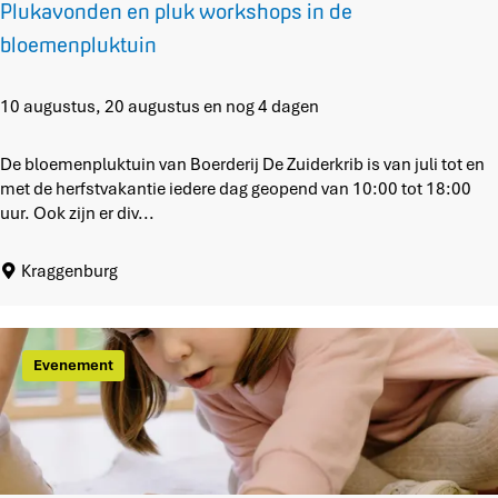
Plukavonden en pluk workshops in de
bloemenpluktuin
P
10 augustus, 20 augustus en nog 4 dagen
l
u
De bloemenpluktuin van Boerderij De Zuiderkrib is van juli tot en
k
met de herfstvakantie iedere dag geopend van 10:00 tot 18:00
a
uur. Ook zijn er div...
v
o
Kraggenburg
n
d
e
n
Evenement
e
n
p
l
u
k