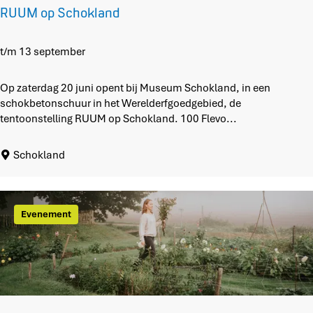
RUUM op Schokland
R
t/m 13 september
U
U
Op zaterdag 20 juni opent bij Museum Schokland, in een
M
schokbetonschuur in het Werelderfgoedgebied, de
o
tentoonstelling RUUM op Schokland. 100 Flevo...
p
S
Schokland
c
h
o
k
Evenement
l
a
n
d