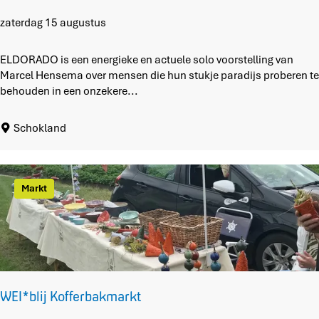
M
zaterdag 15 augustus
a
r
ELDORADO is een energieke en actuele solo voorstelling van
c
Marcel Hensema over mensen die hun stukje paradijs proberen te
e
behouden in een onzekere...
l
H
Schokland
e
n
s
e
Markt
m
a
s
p
e
e
l
WEI*blij Kofferbakmarkt
t