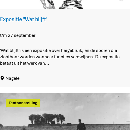
r
d
v
Expositie "Wat blijft'
a
n
u
E
t/m 27 september
i
x
t
p
'Wat blijft' is een expositie over hergebruik, en de sporen die
d
o
zichtbaar worden wanneer functies verdwijnen. De expositie
e
s
betaat uit het werk van...
p
i
l
t
Nagele
u
i
k
e
t
"
r
W
Tentoonstelling
e
a
i
t
n
b
l