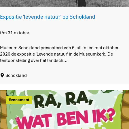
i
j
f
Expositie ‘levende natuur’ op Schokland
t
'
E
t/m 31 oktober
x
p
Museum Schokland presenteert van 6 juli tot en met oktober
o
2026 de expositie ‘Levende natuur’ in de Museumkerk. De
s
tentoonstelling over het landsch...
i
t
Schokland
i
e
‘
l
Evenement
e
v
e
n
d