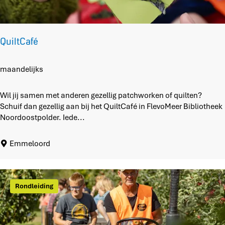
f
y
QuiltCafé
Q
maandelijks
u
i
Wil jij samen met anderen gezellig patchworken of quilten?
l
Schuif dan gezellig aan bij het QuiltCafé in FlevoMeer Bibliotheek
t
Noordoostpolder. Iede...
C
a
Emmeloord
f
é
Rondleiding