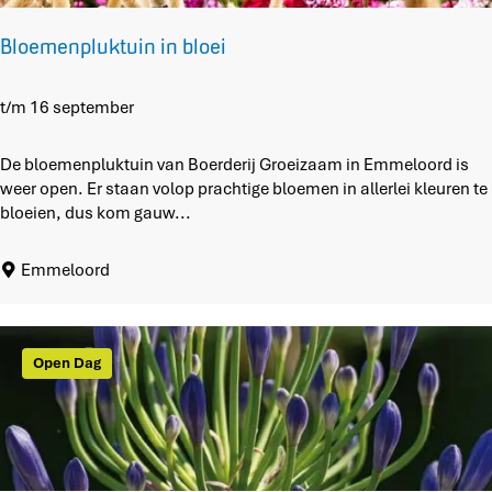
w
a
Bloemenpluktuin in bloei
t
b
e
B
t/m 16 september
n
l
i
o
De bloemenpluktuin van Boerderij Groeizaam in Emmeloord is
k
e
weer open. Er staan volop prachtige bloemen in allerlei kleuren te
?
m
bloeien, dus kom gauw...
'
e
n
Emmeloord
p
l
u
k
Open Dag
t
u
i
n
i