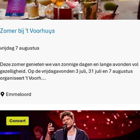
o
p
:
Zomer bij 't Voorhuys
Z
vrijdag 7 augustus
o
m
Deze zomer genieten we van zonnige dagen en lange avonden vol
e
gezelligheid. Op de vrijdagavonden 3 juli, 31 juli en 7 augustus
r
organiseert 't Voorh...
b
i
Emmeloord
j
'
t
V
Concert
o
o
r