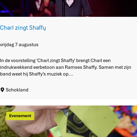
h
u
y
s
Charl zingt Shaffy
C
vrijdag 7 augustus
h
a
In de voorstelling 'Charl zingt Shaffy' brengt Charl een
r
indrukwekkend eerbetoon aan Ramses Shaffy. Samen met zijn
l
band weet hij Shaffy’s muziek op...
z
i
Schokland
n
g
t
S
Evenement
h
a
f