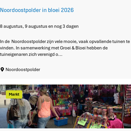
n
b
Noordoostpolder in bloei 2026
l
o
e
N
8 augustus, 9 augustus en nog 3 dagen
i
o
o
In de Noordoostpolder zijn vele mooie, vaak opvallende tuinen te
r
vinden. In samenwerking met Groei & Bloei hebben de
d
tuineigenaren zich verenigd o...
o
o
Noordoostpolder
s
t
p
o
Markt
l
d
e
r
i
n