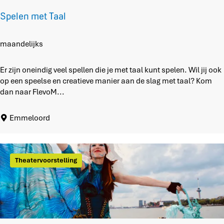
w
Spelen met Taal
o
r
k
S
maandelijks
s
p
h
e
Er zijn oneindig veel spellen die je met taal kunt spelen. Wil jij ook
o
l
op een speelse en creatieve manier aan de slag met taal? Kom
p
e
dan naar FlevoM...
s
n
i
m
Emmeloord
n
e
d
t
e
T
b
a
Theatervoorstelling
l
a
o
l
e
m
e
n