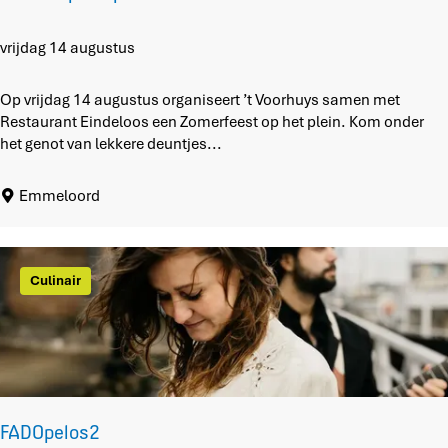
r
l
o
Z
vrijdag 14 augustus
o
o
p
m
Op vrijdag 14 augustus organiseert ’t Voorhuys samen met
b
e
Restaurant Eindeloos een Zomerfeest op het plein. Kom onder
o
r
het genot van lekkere deuntjes...
s
o
p
Emmeloord
h
e
t
p
Culinair
l
e
i
n
FADOpelos2