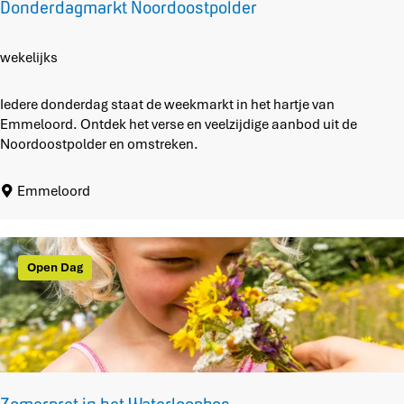
Donderdagmarkt Noordoostpolder
d
e
r
D
wekelijks
b
o
o
n
Iedere donderdag staat de weekmarkt in het hartje van
s
d
Emmeloord. Ontdek het verse en veelzijdige aanbod uit de
i
e
Noordoostpolder en omstreken.
n
r
d
d
Emmeloord
e
a
b
g
i
m
b
a
Open Dag
l
r
i
k
o
t
t
N
h
o
e
o
e
r