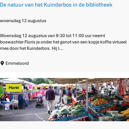
n
De natuur van het Kuinderbos in de bibliotheek
m
e
e
D
woensdag 12 augustus
r
e
z
n
Woensdag 12 augustus van 9:30 tot 11:00 uur neemt
e
a
boswachter Floris je onder het genot van een kopje koffie virtueel
e
t
mee door het Kuinderbos. Hij l...
u
u
Emmeloord
r
v
a
n
Markt
h
e
t
K
u
i
n