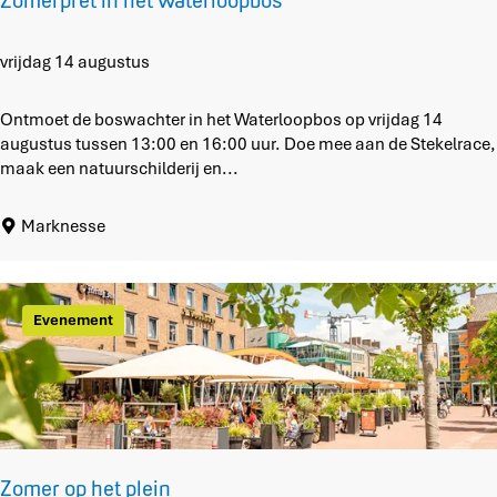
Zomerpret in het Waterloopbos
k
d
o
o
Z
vrijdag 14 augustus
s
o
t
m
Ontmoet de boswachter in het Waterloopbos op vrijdag 14
p
e
augustus tussen 13:00 en 16:00 uur. Doe mee aan de Stekelrace,
o
r
maak een natuurschilderij en...
l
p
d
r
Marknesse
e
e
r
t
i
n
Evenement
h
e
t
W
a
t
e
Zomer op het plein