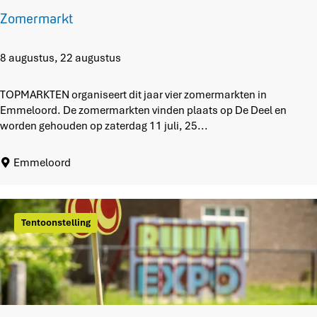
b
Zomermarkt
l
o
e
Z
8 augustus, 22 augustus
i
o
2
m
TOPMARKTEN organiseert dit jaar vier zomermarkten in
0
e
Emmeloord. De zomermarkten vinden plaats op De Deel en
2
r
worden gehouden op zaterdag 11 juli, 25...
6
m
a
Emmeloord
r
k
t
Tentoonstelling