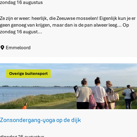
l
O
zondag 16 augustus
e
n
t
b
Ze zijn er weer: heerlijk, die Zeeuwse mosselen! Eigenlijk kun je er
e
geen genoeg van krijgen, maar dan is de pan alweer leeg... Op
p
zondag 16 august...
e
r
Emmeloord
k
t
m
o
Overige buitensport
s
s
e
l
e
n
e
Zonsondergang-yoga op de dijk
t
e
n
Z