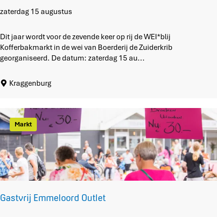
E
L
W
zaterdag 15 augustus
D
E
O
I
Dit jaar wordt voor de zevende keer op rij de WEI*blij
R
*
Kofferbakmarkt in de wei van Boerderij de Zuiderkrib
A
b
georganiseerd. De datum: zaterdag 15 au...
D
l
O
i
Kraggenburg
j
K
o
f
Markt
f
e
r
b
a
k
m
Gastvrij Emmeloord Outlet
a
r