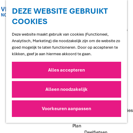
Shoppen
Uitgaan
DEZE WEBSITE GEBRUIKT
COOKIES
G
Proef
a
Restaurants en cafés
n
Deze website maakt gebruik van cookies (Functioneel,
Terrassen
a
Analytisch, Marketing) die noodzakelijk zijn om de website zo
Streekproducten
a
goed mogelijk te laten functioneren. Door op accepteren te
Voedselbossen
r
klikken, geef je aan hiermee akkoord te gaan.
Lokale makers
d
e
Alles accepteren
Slapen
h
Hotels
o
Vakantiewoningen
m
Alleen noodzakelijk
Bed and Breakfasts
e
Campings
p
Camperplaatsen
a
Voorkeuren aanpassen
Groepsaccommodaties
g
e
Plan
Deelfietsen