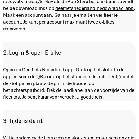
is zowel via Google Play als de App Store beschikbaar. Je vindt
beide downloadlinks op
deelfietsnederland.nl/download-app
.
Maak een account aan. Ga naar je email en verifieer je
account. Je kunt per account maximaal twee e-bikes
reserveren.
2. Log in & open E-bike
Open de Deelfiets Nederland app. Druk op het slotje in de
app en scan de QR-code op het stuur van de fiets. Ontgrendel
de slot-pin en plaats de pin in de houder op
het achterspatbord. Trek de laadkabel aan de voorzijde van de
fiets los. Je bent klaar voor vertrek ... goede reis!
3. Tijdens de rit
Wil je onderweg de fiets even op slot zetten, maar hem nog niet