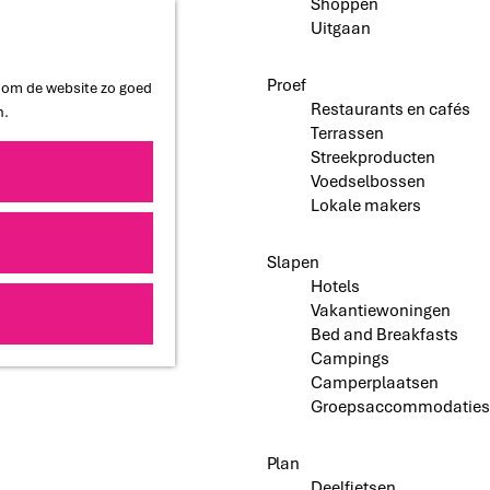
Shoppen
Uitgaan
Proef
n om de website zo goed
Restaurants en cafés
n.
Terrassen
Streekproducten
Voedselbossen
Lokale makers
Slapen
Hotels
Vakantiewoningen
Bed and Breakfasts
Campings
Camperplaatsen
Groepsaccommodaties
Plan
Deelfietsen