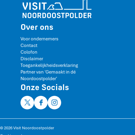
Over ons
Voor ondernemers
Contact
Colofon
Disclaimer
Toegankelijkheidsverklaring
Partner van 'Gemaakt in dé
Noordoostpolder'
Onze Socials
X
F
I
V
a
n
i
c
s
s
e
t
© 2026 Visit Noordoostpolder
i
b
a