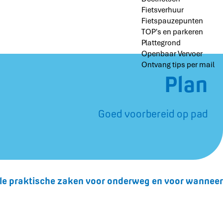
Fietsverhuur
Fietspauzepunten
TOP's en parkeren
Plattegrond
Openbaar Vervoer
Ontvang tips per mail
Plan
Goed voorbereid op pad
kele praktische zaken voor onderweg en voor wanneer