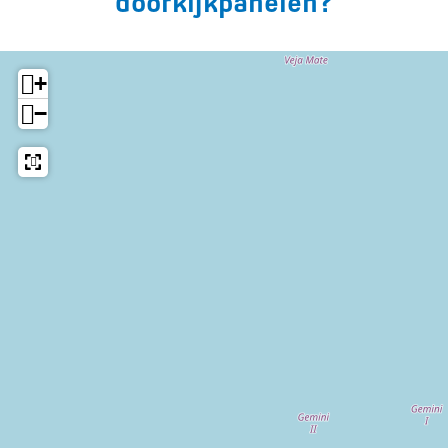
doorkijkpanelen?
+
−