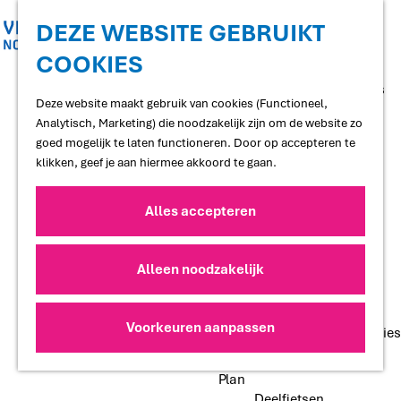
Shoppen
Uitgaan
DEZE WEBSITE GEBRUIKT
COOKIES
G
Proef
a
Restaurants en cafés
n
Deze website maakt gebruik van cookies (Functioneel,
Terrassen
a
Analytisch, Marketing) die noodzakelijk zijn om de website zo
Streekproducten
a
goed mogelijk te laten functioneren. Door op accepteren te
Voedselbossen
r
klikken, geef je aan hiermee akkoord te gaan.
Lokale makers
d
e
Alles accepteren
Slapen
h
Hotels
o
Vakantiewoningen
m
Alleen noodzakelijk
Bed and Breakfasts
e
Campings
p
Camperplaatsen
a
Voorkeuren aanpassen
Groepsaccommodaties
g
e
Plan
Deelfietsen