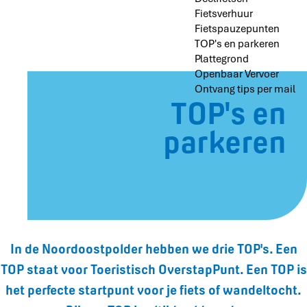
Fietsverhuur
Fietspauzepunten
TOP's en parkeren
Plattegrond
Openbaar Vervoer
Ontvang tips per mail
TOP's en
parkeren
In de Noordoostpolder hebben we drie TOP's. Een
TOP staat voor Toeristisch OverstapPunt. Een TOP is
het perfecte startpunt voor je fiets of wandeltocht.