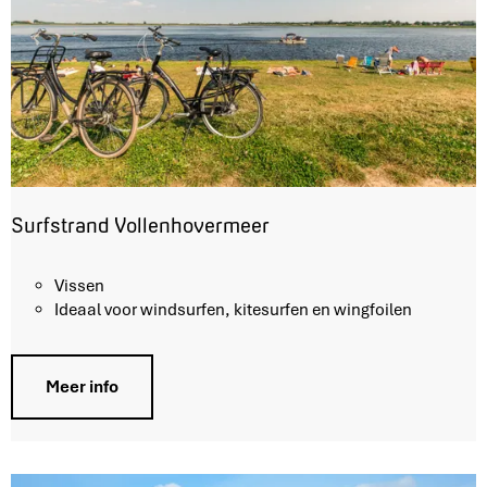
Surfstrand Vollenhovermeer
S
Vissen
u
Ideaal voor windsurfen, kitesurfen en wingfoilen
r
f
s
Meer info
t
r
a
n