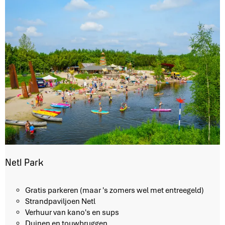
d
V
o
l
l
e
n
h
o
v
e
r
m
e
e
Netl Park
r
N
Gratis parkeren (maar 's zomers wel met entreegeld)
e
Strandpaviljoen Netl
t
Verhuur van kano's en sups
l
Duinen en touwbruggen