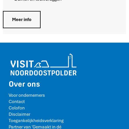
P
a
r
Meer info
k
Over ons
Voor ondernemers
Contact
Colofon
Disclaimer
Toegankelijkheidsverklaring
Partner van 'Gemaakt in dé