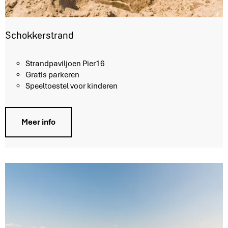
Schokkerstrand
S
Strandpaviljoen Pier16
c
Gratis parkeren
h
Speeltoestel voor kinderen
o
k
k
Meer info
e
r
s
t
r
a
n
d