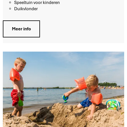
l
Speeltuin voor kinderen
l
Duikvlonder
e
r
w
Meer info
a
a
r
d