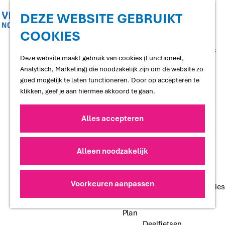
Shoppen
Uitgaan
DEZE WEBSITE GEBRUIKT
COOKIES
G
Proef
a
Restaurants en cafés
n
Deze website maakt gebruik van cookies (Functioneel,
Terrassen
a
Analytisch, Marketing) die noodzakelijk zijn om de website zo
Streekproducten
a
goed mogelijk te laten functioneren. Door op accepteren te
Voedselbossen
r
klikken, geef je aan hiermee akkoord te gaan.
Lokale makers
d
e
Alles accepteren
Slapen
h
Hotels
o
Vakantiewoningen
m
Alleen noodzakelijk
Bed and Breakfasts
e
Campings
p
Camperplaatsen
a
Voorkeuren aanpassen
Groepsaccommodaties
g
e
Plan
Deelfietsen