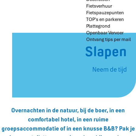
Fietsverhuur
Fietspauzepunten
TOP's en parkeren
Plattegrond
Openbaar Vervoer
Ontvang tips per mail
Slapen
Neem de tijd
Overnachten in de natuur, bij de boer, in een
comfortabel hotel, in een ruime
groepsaccommodatie of in een knusse B&B? Pak je