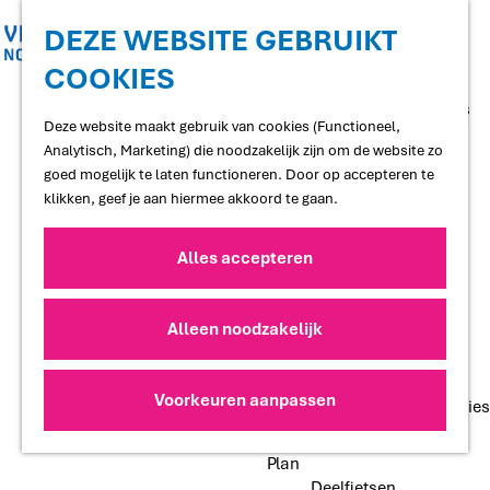
Shoppen
Uitgaan
DEZE WEBSITE GEBRUIKT
COOKIES
G
Proef
a
Restaurants en cafés
n
Deze website maakt gebruik van cookies (Functioneel,
Terrassen
a
Analytisch, Marketing) die noodzakelijk zijn om de website zo
Streekproducten
a
goed mogelijk te laten functioneren. Door op accepteren te
Voedselbossen
r
klikken, geef je aan hiermee akkoord te gaan.
Lokale makers
d
e
Alles accepteren
Slapen
h
Hotels
o
Vakantiewoningen
m
Alleen noodzakelijk
Bed and Breakfasts
e
Campings
p
Camperplaatsen
a
Voorkeuren aanpassen
Groepsaccommodaties
g
e
Plan
Deelfietsen