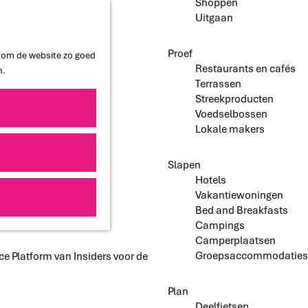
Shoppen
Uitgaan
Proef
n om de website zo goed
Restaurants en cafés
n.
Terrassen
Streekproducten
Voedselbossen
Lokale makers
Slapen
Hotels
Vakantiewoningen
Bed and Breakfasts
Campings
Camperplaatsen
Groepsaccommodaties
nce Platform van Insiders voor de
Plan
Deelfietsen