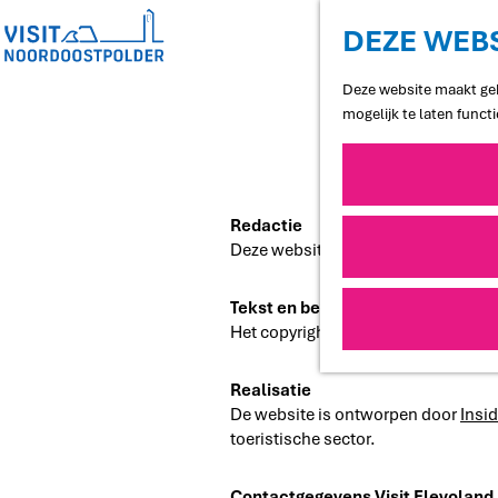
DEZE WEBS
G
Deze website maakt geb
a
mogelijk te laten funct
n
a
a
r
Redactie
d
Deze website wordt redactioneel 
e
h
o
Tekst en beeld
m
Het copyright van tekst en beeld op 
e
p
Realisatie
a
De website is ontworpen door
Insi
g
toeristische sector.
e
Contactgegevens Visit Flevoland