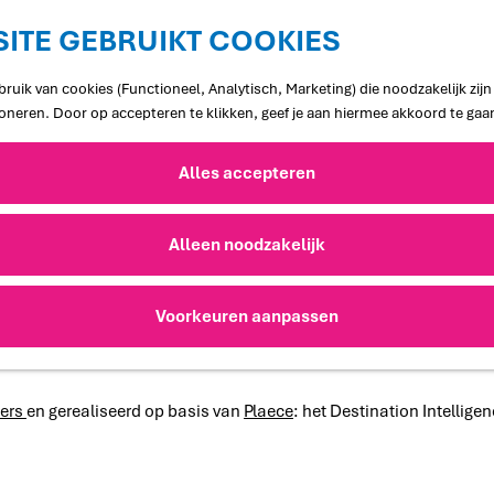
ITE GEBRUIKT COOKIES
ruik van cookies (Functioneel, Analytisch, Marketing) die noodzakelijk zij
ioneren. Door op accepteren te klikken, geef je aan hiermee akkoord te gaa
Colofon
Alles accepteren
Alleen noodzakelijk
onderhouden door
Visit Flevoland
.
Voorkeuren aanpassen
deze site berust bij
Visit Flevoland
, tenzij anders vermeld.
ders
en gerealiseerd op basis van
Plaece
: het Destination Intellige