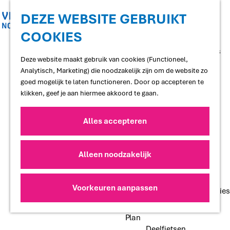
Shoppen
Uitgaan
DEZE WEBSITE GEBRUIKT
COOKIES
G
Proef
a
Restaurants en cafés
n
Deze website maakt gebruik van cookies (Functioneel,
Terrassen
a
Analytisch, Marketing) die noodzakelijk zijn om de website zo
Streekproducten
a
goed mogelijk te laten functioneren. Door op accepteren te
Voedselbossen
r
klikken, geef je aan hiermee akkoord te gaan.
Lokale makers
d
e
Alles accepteren
Slapen
h
Hotels
o
Vakantiewoningen
m
Alleen noodzakelijk
Bed and Breakfasts
e
Campings
p
Camperplaatsen
a
Voorkeuren aanpassen
Groepsaccommodaties
g
e
Plan
Deelfietsen