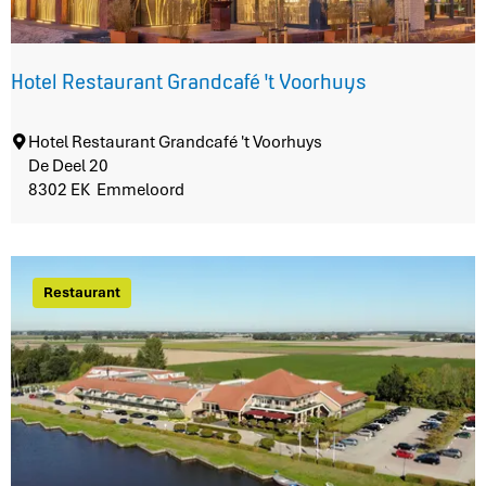
h
u
m
a
Hotel Restaurant Grandcafé 't Voorhuys
H
Hotel Restaurant Grandcafé 't Voorhuys
o
De Deel 20
t
8302 EK
Emmeloord
e
l
R
e
Restaurant
s
t
a
u
r
a
n
t