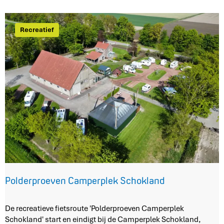
z
e
e
Recreatief
E
i
l
a
n
d
e
n
r
o
u
t
e
Polderproeven Camperplek Schokland
P
De recreatieve fietsroute 'Polderproeven Camperplek
o
Schokland' start en eindigt bij de Camperplek Schokland,