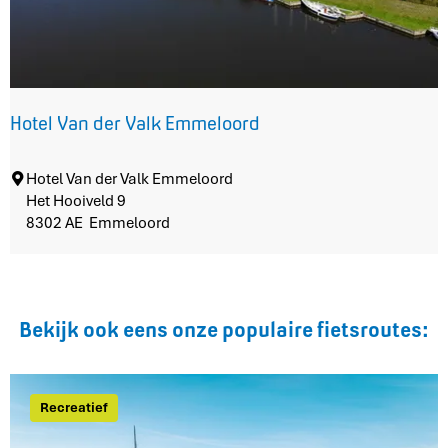
G
r
a
n
d
c
Hotel Van der Valk Emmeloord
a
f
H
Hotel Van der Valk Emmeloord
é
o
Het Hooiveld 9
'
t
8302 AE
Emmeloord
t
e
V
l
o
V
o
a
r
Bekijk ook eens onze populaire fietsroutes:
n
h
d
u
e
y
r
s
Recreatief
V
a