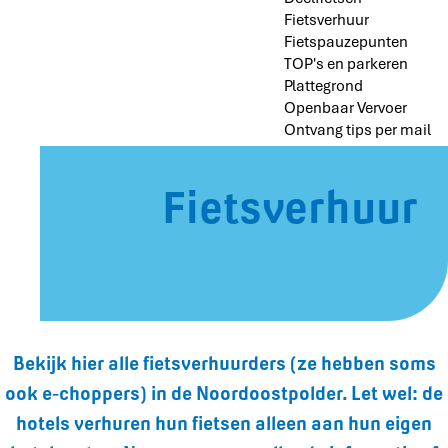
Fietsverhuur
Fietspauzepunten
TOP's en parkeren
Plattegrond
Openbaar Vervoer
Ontvang tips per mail
Fietsverhuur
Bekijk hier alle fietsverhuurders (ze hebben soms
ook e-choppers) in de Noordoostpolder. Let wel: de
hotels verhuren hun fietsen alleen aan hun eigen