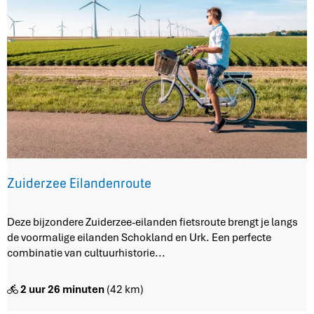
l
k
E
m
m
e
l
o
o
r
d
Zuiderzee Eilandenroute
Z
Deze bijzondere Zuiderzee-eilanden fietsroute brengt je langs
u
de voormalige eilanden Schokland en Urk. Een perfecte
i
combinatie van cultuurhistorie...
d
e
2 uur 26 minuten
(42 km)
r