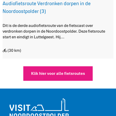
k
Audiofietsroute Verdronken dorpen in de
S
Noordoostpolder (3)
c
h
o
A
Dit is de derde audiofietsroute van de fietscast over
k
u
verdronken dorpen in de Noordoostpolder. Deze fietsroute
l
d
start en eindigt in Luttelgeest. Hij...
a
i
n
o
(30 km)
d
f
i
e
t
Klik hier voor alle fietsroutes
s
r
o
u
t
e
V