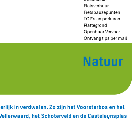
Fietsverhuur
Fietspauzepunten
TOP's en parkeren
Plattegrond
Openbaar Vervoer
Ontvang tips per mail
Natuur
rlijk in verdwalen. Zo zijn het Voorsterbos en het
ellerwaard, het Schoterveld en de Casteleynsplas