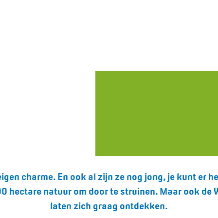
n charme. En ook al zijn ze nog jong, je kunt er hee
 hectare natuur om door te struinen. Maar ook de W
laten zich graag ontdekken.