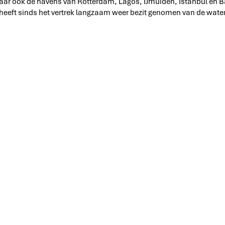
 maar ook de havens van Rotterdam, Lagos, IJmuiden, Istanbul e
 heeft sinds het vertrek langzaam weer bezit genomen van de wate