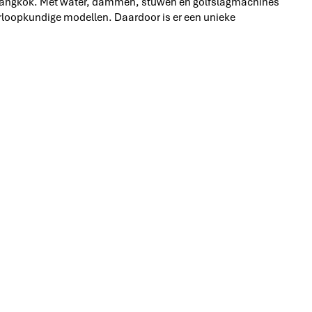
n Bangkok. Met water, dammen, stuwen en golfslagmachines
rloopkundige modellen. Daardoor is er een unieke