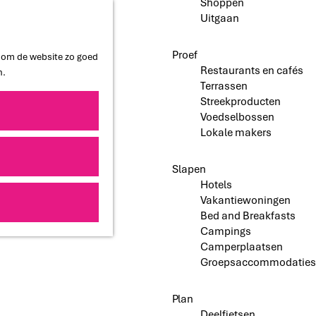
Shoppen
Uitgaan
Proef
n om de website zo goed
Restaurants en cafés
n.
Terrassen
Streekproducten
Voedselbossen
Lokale makers
Slapen
Hotels
Vakantiewoningen
Bed and Breakfasts
Campings
Camperplaatsen
Groepsaccommodaties
Plan
Deelfietsen