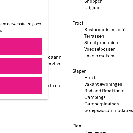
Shoppen
Uitgaan
Proef
n om de website zo goed
Restaurants en cafés
n.
Terrassen
Streekproducten
Voedselbossen
Lokale makers
tnoordoostpolder.nl met daarin
 van wat er te doen of te zien
Slapen
Hotels
Vakantiewoningen
l onderstaand formulier in en
Bed and Breakfasts
Campings
Camperplaatsen
Groepsaccommodaties
Plan
Deelfietsen