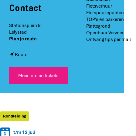
Contact
Fietsverhuur
Fietspauzepunten
TOP's en parkeren
Stationsplein 9
Plattegrond
Lelystad
Openbaar Vervoer
n
Plan je route
Ontvang tips per mail
a
a
n
Route
r
a
L
a
a
r
Meer info en tickets
n
L
d
a
a
n
r
d
t
a
b
r
Rondleiding
u
t
s
b
t
t/m 12 juli
u