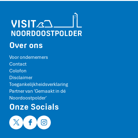
Over ons
Voor ondernemers
Contact
Colofon
Disclaimer
Toegankelijkheidsverklaring
Partner van 'Gemaakt in dé
Noordoostpolder'
Onze Socials
X
F
I
V
a
n