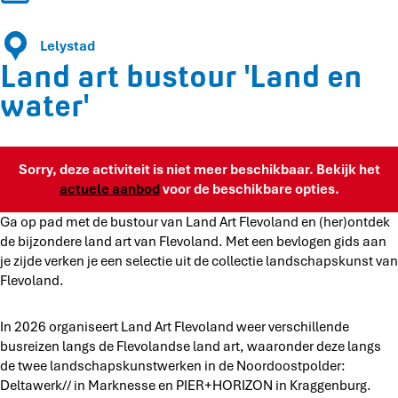
o
s
u
t
Lelystad
r
o
Land art bustour 'Land en
'
u
L
r
water'
a
'
n
L
d
a
e
Sorry, deze activiteit is niet meer beschikbaar. Bekijk het
n
n
actuele aanbod
voor de beschikbare opties.
d
w
e
Ga op pad met de bustour van Land Art Flevoland en (her)ontdek
a
n
de bijzondere land art van Flevoland. Met een bevlogen gids aan
t
w
je zijde verken je een selectie uit de collectie landschapskunst van
e
a
Flevoland.
r
t
'
e
In 2026 organiseert Land Art Flevoland weer verschillende
r
busreizen langs de Flevolandse land art, waaronder deze langs
'
de twee landschapskunstwerken in de Noordoostpolder:
Deltawerk// in Marknesse en PIER+HORIZON in Kraggenburg.