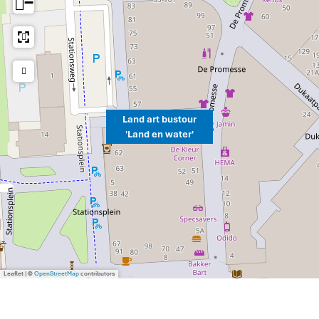
−
Land art bustour
'Land en water'
Leaflet
|
©
OpenStreetMap
contributors