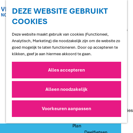
Shoppen
Uitgaan
DEZE WEBSITE GEBRUIKT
COOKIES
G
Proef
a
Restaurants en cafés
n
Deze website maakt gebruik van cookies (Functioneel,
Terrassen
a
Analytisch, Marketing) die noodzakelijk zijn om de website zo
Streekproducten
a
goed mogelijk te laten functioneren. Door op accepteren te
Voedselbossen
r
klikken, geef je aan hiermee akkoord te gaan.
Lokale makers
d
e
Alles accepteren
Slapen
h
Hotels
o
Vakantiewoningen
m
Alleen noodzakelijk
Bed and Breakfasts
e
Campings
p
Camperplaatsen
a
Voorkeuren aanpassen
Groepsaccommodaties
g
e
Plan
Deelfietsen