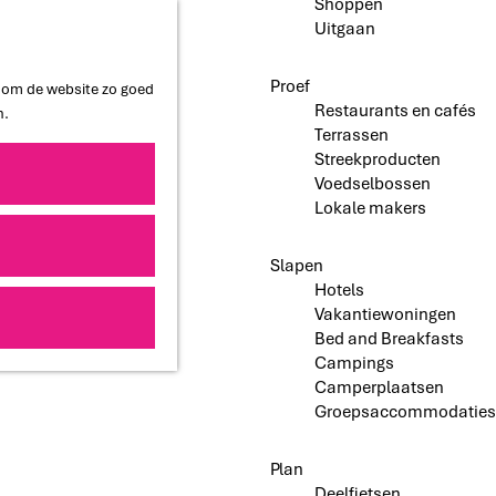
Shoppen
Uitgaan
Proef
n om de website zo goed
Restaurants en cafés
n.
Terrassen
Streekproducten
Voedselbossen
Lokale makers
Slapen
Hotels
Vakantiewoningen
Bed and Breakfasts
Campings
Camperplaatsen
Groepsaccommodaties
Plan
Deelfietsen