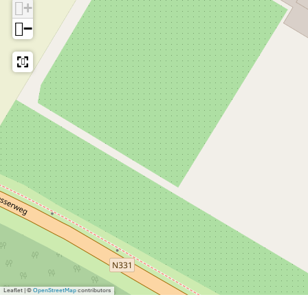
+
−
Leaflet
|
©
OpenStreetMap
contributors