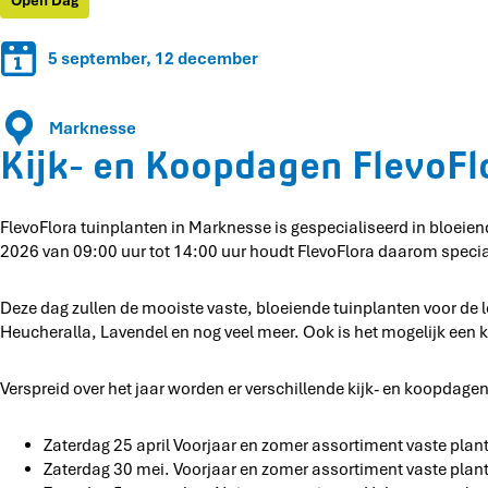
Open Dag
p
d
o
K
d
a
o
o
a
5 september, 12 december
g
p
o
g
e
d
p
e
n
a
d
Marknesse
n
F
g
a
Kijk- en Koopdagen FlevoFl
F
l
e
g
l
e
n
e
e
v
F
n
v
FlevoFlora tuinplanten in Marknesse is gespecialiseerd in bloeien
o
l
F
o
2026 van 09:00 uur tot 14:00 uur houdt FlevoFlora daarom specia
F
e
l
F
l
v
e
l
o
o
v
Deze dag zullen de mooiste vaste, bloeiende tuinplanten voor de 
o
r
F
o
Heucheralla, Lavendel en nog veel meer. Ook is het mogelijk een k
r
a
l
F
a
o
l
Verspreid over het jaar worden er verschillende kijk- en koopdage
r
o
a
r
Zaterdag 25 april Voorjaar en zomer assortiment vaste plan
a
Zaterdag 30 mei. Voorjaar en zomer assortiment vaste plan