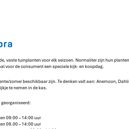
ora
de, vaste tuinplanten voor elk seizoen. Normaliter zijn hun plante
al voor de consument een speciale kijk- en koopdag.
lente/zomer beschikbaar zijn. Te denken valt aan: Anemoon, Dahli
ijkje te nemen in de kas.
n georganiseerd:
ten 09:00 – 14:00 uur
ten 09.00 – 14:00 uur