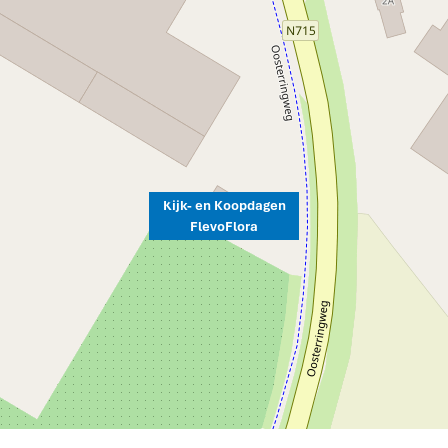
Kijk- en Koopdagen
FlevoFlora