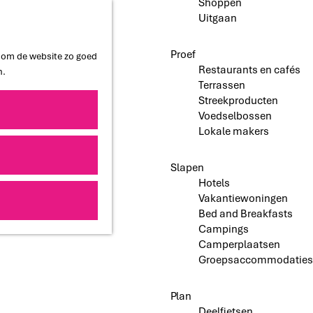
Shoppen
Uitgaan
Proef
n om de website zo goed
Restaurants en cafés
n.
Terrassen
Streekproducten
Voedselbossen
Lokale makers
Slapen
Hotels
Vakantiewoningen
Bed and Breakfasts
Campings
Camperplaatsen
Groepsaccommodaties
Plan
Deelfietsen