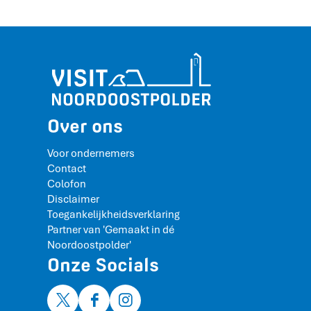
Over ons
Voor ondernemers
Contact
Colofon
Disclaimer
Toegankelijkheidsverklaring
Partner van 'Gemaakt in dé
Noordoostpolder'
Onze Socials
X
F
I