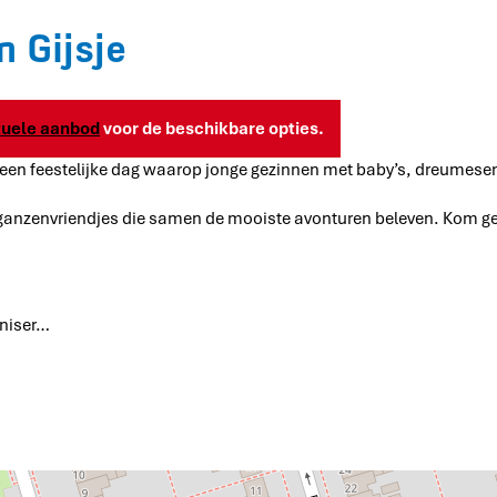
 Gijsje
tuele aanbod
voor de beschikbare opties.
s: een feestelijke dag waarop jonge gezinnen met baby’s, dreume
ke ganzenvriendjes die samen de mooiste avonturen beleven. Kom gez
aniser…