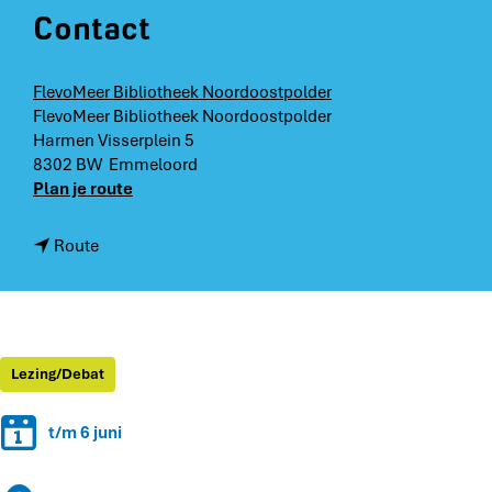
Contact
FlevoMeer Bibliotheek Noordoostpolder
FlevoMeer Bibliotheek Noordoostpolder
Harmen Visserplein 5
8302 BW
Emmeloord
n
Plan je route
a
a
n
Route
r
a
B
a
o
r
e
B
k
o
Lezing/Debat
S
e
t
k
a
t/m 6 juni
S
r
t
t
a