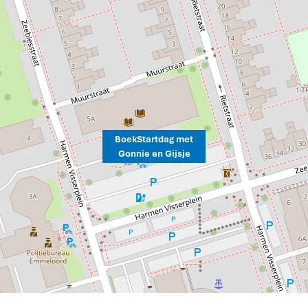
BoekStartdag met
Gonnie en Gijsje