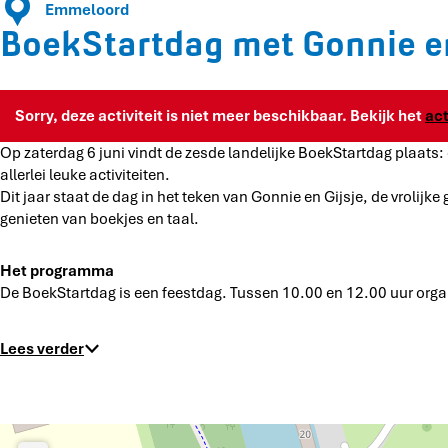
d
Emmeloord
r
a
BoekStartdag met Gonnie en
t
g
d
m
a
e
g
Sorry, deze activiteit is niet meer beschikbaar. Bekijk het
ac
t
m
G
e
Op zaterdag 6 juni vindt de zesde landelijke BoekStartdag plaat
o
t
allerlei leuke activiteiten.
n
G
Dit jaar staat de dag in het teken van Gonnie en Gijsje, de vrolij
n
o
genieten van boekjes en taal.
i
n
e
n
Het programma
e
i
De BoekStartdag is een feestdag. Tussen 10.00 en 12.00 uur org
n
e
G
e
i
n
Lees verder
j
G
s
i
j
j
e
s