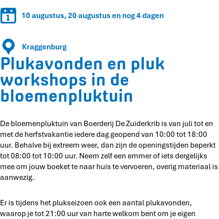
e
n
n
10 augustus, 20 augustus en nog 4 dagen
d
e
e
n
n
Kraggenburg
p
e
Plukavonden en pluk
l
n
u
p
workshops in de
k
l
bloemenpluktuin
w
u
o
k
r
w
k
De bloemenpluktuin van Boerderij De Zuiderkrib is van juli tot en
o
s
met de herfstvakantie iedere dag geopend van 10:00 tot 18:00
r
h
uur. Behalve bij extreem weer, dan zijn de openingstijden beperkt
k
o
tot 08:00 tot 10:00 uur. Neem zelf een emmer of iets dergelijks
s
p
mee om jouw boeket te naar huis te vervoeren, overig materiaal is
h
s
aanwezig.
o
i
p
n
s
Er is tijdens het plukseizoen ook een aantal plukavonden,
d
i
waarop je tot 21:00 uur van harte welkom bent om je eigen