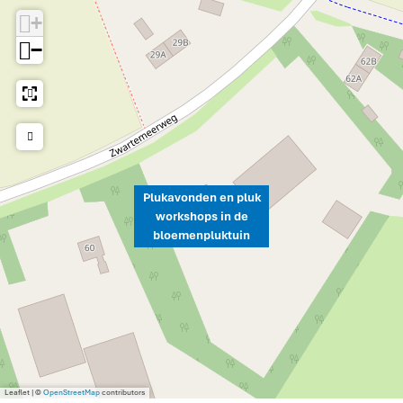
+
−
Plukavonden en pluk
workshops in de
bloemenpluktuin
Leaflet
|
©
OpenStreetMap
contributors