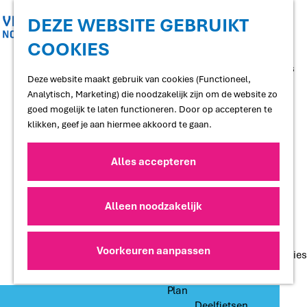
Shoppen
Uitgaan
DEZE WEBSITE GEBRUIKT
COOKIES
G
Proef
a
Restaurants en cafés
n
Deze website maakt gebruik van cookies (Functioneel,
Terrassen
a
Analytisch, Marketing) die noodzakelijk zijn om de website zo
Streekproducten
a
goed mogelijk te laten functioneren. Door op accepteren te
Voedselbossen
r
klikken, geef je aan hiermee akkoord te gaan.
Lokale makers
d
e
Alles accepteren
Slapen
h
Hotels
o
Vakantiewoningen
m
Alleen noodzakelijk
Bed and Breakfasts
e
Campings
p
Camperplaatsen
a
Voorkeuren aanpassen
Groepsaccommodaties
g
e
Plan
Deelfietsen