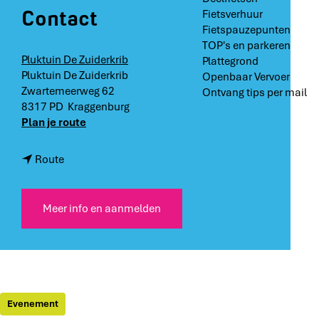
Contact
Fietsverhuur
Fietspauzepunten
TOP's en parkeren
Pluktuin De Zuiderkrib
Plattegrond
Pluktuin De Zuiderkrib
Openbaar Vervoer
Zwartemeerweg 62
Ontvang tips per mail
8317 PD
Kraggenburg
n
Plan je route
a
a
n
Route
r
a
P
a
l
r
Meer info en aanmelden
u
P
k
l
a
u
v
k
o
a
n
v
Evenement
d
o