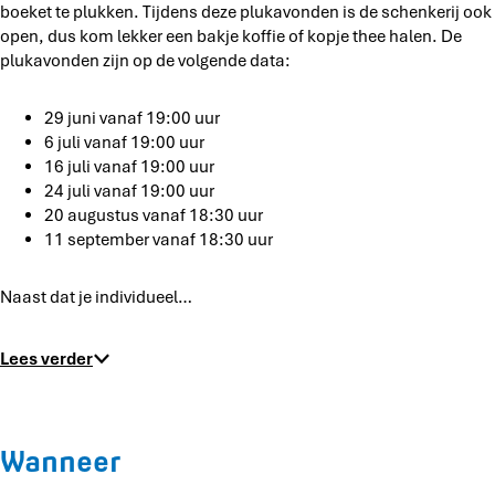
e
n
boeket te plukken. Tijdens deze plukavonden is de schenkerij ook
b
d
open, dus kom lekker een bakje koffie of kopje thee halen. De
l
e
plukavonden zijn op de volgende data:
o
b
e
l
29 juni vanaf 19:00 uur
m
o
6 juli vanaf 19:00 uur
e
e
16 juli vanaf 19:00 uur
n
m
24 juli vanaf 19:00 uur
p
e
20 augustus vanaf 18:30 uur
l
n
11 september vanaf 18:30 uur
u
p
k
l
t
Naast dat je individueel…
u
u
k
i
t
Lees verder
n
u
i
n
Wanneer