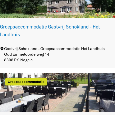
o
m
m
o
Groepsaccommodatie Gastvrij Schokland - Het
c
a
Landhuis
t
i
G
Gastvrij Schokland - Groepsaccommodatie Het Landhuis
e
r
Oud Emmeloorderweg 14
G
o
8308 PK
Nagele
a
e
s
p
t
s
v
Groepsaccommodatie
a
r
c
i
c
j
o
S
m
c
m
h