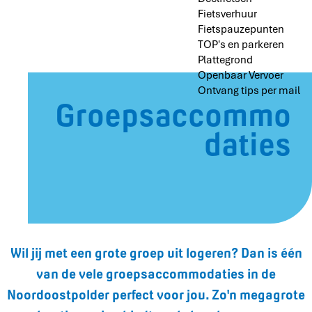
Fietsverhuur
Fietspauzepunten
TOP's en parkeren
Plattegrond
Openbaar Vervoer
Ontvang tips per mail
Groepsaccommo
daties
Wil jij met een grote groep uit logeren? Dan is één
van de vele groepsaccommodaties in de
Noordoostpolder perfect voor jou. Zo'n megagrote