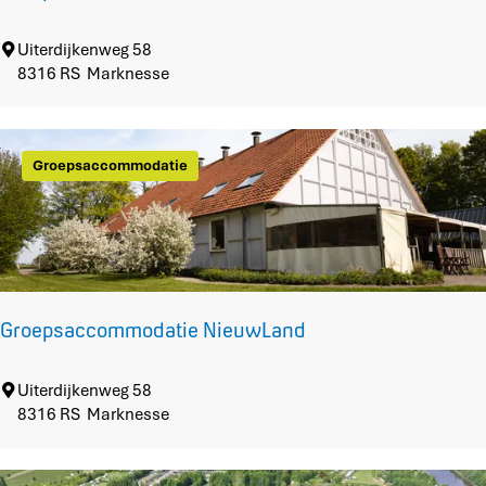
G
Uiterdijkenweg 58
r
8316 RS
Marknesse
o
e
p
Groepsaccommodatie
s
a
c
c
o
m
m
Groepsaccommodatie NieuwLand
o
d
a
G
Uiterdijkenweg 58
t
r
8316 RS
Marknesse
i
o
e
e
O
p