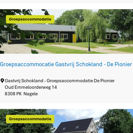
i
e
t
D
e
e
Groepsaccommodatie
n
H
g
o
e
e
w
v
o
e
o
n
Groepsaccommocatie Gastvrij Schokland - De Pionier
V
e
r
G
Gastvrij Schokland - Groepsaccommodatie De Pionier
b
r
Oud Emmeloorderweg 14
l
o
8308 PK
Nagele
i
e
j
p
v
s
e
Groepsaccommodatie
a
n
c
c