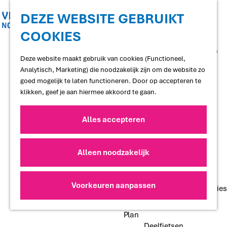
Shoppen
Uitgaan
DEZE WEBSITE GEBRUIKT
COOKIES
G
Proef
a
Restaurants en cafés
n
Deze website maakt gebruik van cookies (Functioneel,
Terrassen
a
Analytisch, Marketing) die noodzakelijk zijn om de website zo
Streekproducten
a
goed mogelijk te laten functioneren. Door op accepteren te
Voedselbossen
r
klikken, geef je aan hiermee akkoord te gaan.
Lokale makers
d
e
Alles accepteren
Slapen
h
Hotels
o
Vakantiewoningen
m
Alleen noodzakelijk
Bed and Breakfasts
e
Campings
p
Camperplaatsen
a
Voorkeuren aanpassen
Groepsaccommodaties
g
e
Plan
Deelfietsen