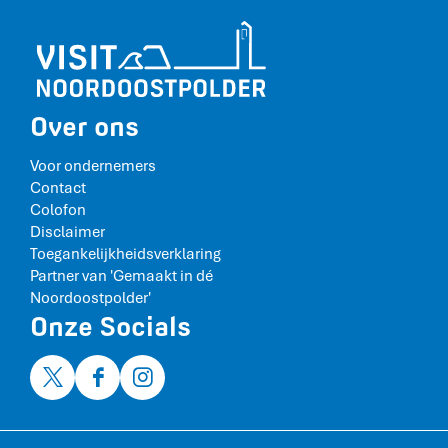
u
s
y
a
d
c
e
c
r
o
Z
m
Over ons
e
m
e
o
Voor ondernemers
d
Contact
a
Colofon
t
Disclaimer
i
Toegankelijkheidsverklaring
e
Partner van 'Gemaakt in dé
D
Noordoostpolder'
i
Onze Socials
j
k
Z
X
F
I
i
V
a
n
c
i
c
s