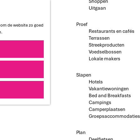
Shoppen
Uitgaan
Proef
n om de website zo goed
Restaurants en cafés
n.
Terrassen
Streekproducten
Voedselbossen
Lokale makers
Slapen
Hotels
Vakantiewoningen
Bed and Breakfasts
Campings
Camperplaatsen
Groepsaccommodaties
Plan
Deelfietsen