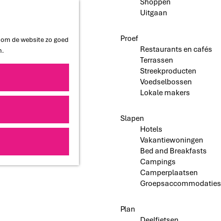
Shoppen
Uitgaan
Proef
n om de website zo goed
Restaurants en cafés
n.
Terrassen
Streekproducten
Voedselbossen
Lokale makers
Slapen
Hotels
Vakantiewoningen
Bed and Breakfasts
Campings
Camperplaatsen
Groepsaccommodaties
Plan
Deelfietsen