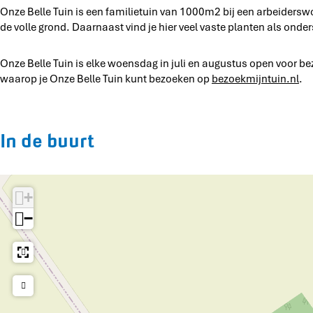
i
Onze Belle Tuin is een familietuin van 1000m2 bij een arbeiderswo
T
e
e
n
de volle grond. Daarnaast vind je hier veel vaste planten als onde
u
T
T
i
u
u
n
i
i
Onze Belle Tuin is elke woensdag in juli en augustus open voor bez
n
n
waarop je Onze Belle Tuin kunt bezoeken op
bezoekmijntuin.nl
.
In de buurt
+
−