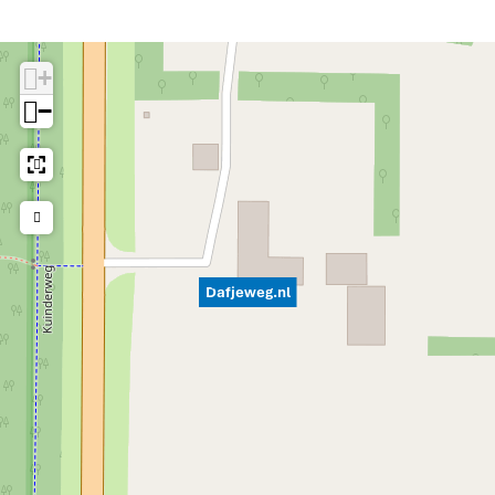
+
−
Dafjeweg.nl