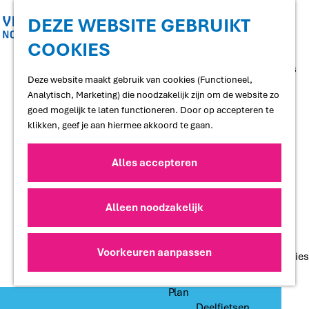
Shoppen
Uitgaan
DEZE WEBSITE GEBRUIKT
COOKIES
G
Proef
a
Restaurants en cafés
n
Deze website maakt gebruik van cookies (Functioneel,
Terrassen
a
Analytisch, Marketing) die noodzakelijk zijn om de website zo
Streekproducten
a
goed mogelijk te laten functioneren. Door op accepteren te
Voedselbossen
r
klikken, geef je aan hiermee akkoord te gaan.
Lokale makers
d
e
Alles accepteren
Slapen
h
Hotels
o
Vakantiewoningen
m
Alleen noodzakelijk
Bed and Breakfasts
e
Campings
p
Camperplaatsen
a
Voorkeuren aanpassen
Groepsaccommodaties
g
e
Plan
Deelfietsen