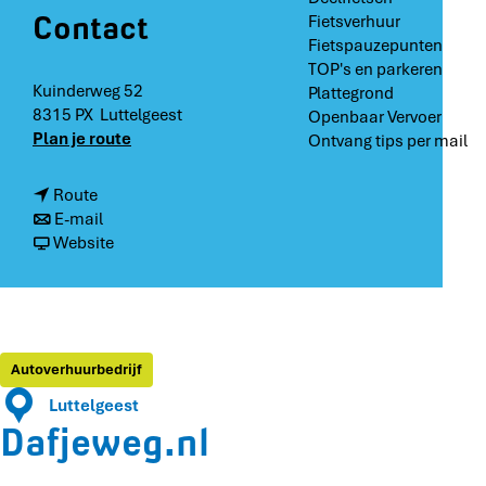
Contact
Fietsverhuur
Fietspauzepunten
TOP's en parkeren
Kuinderweg 52
Plattegrond
8315 PX
Luttelgeest
Openbaar Vervoer
n
Plan je route
Ontvang tips per mail
a
a
n
Route
r
a
n
E-mail
D
a
a
v
Website
a
r
a
a
f
D
r
n
j
a
D
D
e
f
a
a
w
j
f
f
Autoverhuurbedrijf
e
e
j
j
g
Luttelgeest
w
e
e
.
Dafjeweg.nl
e
w
w
n
g
e
e
l
.
g
g