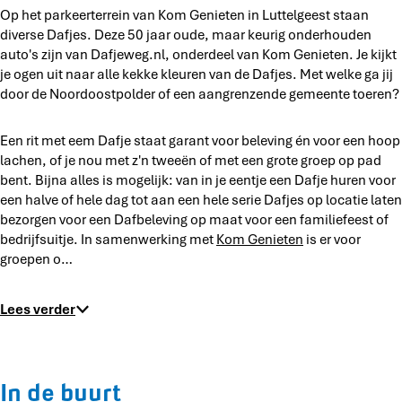
Op het parkeerterrein van Kom Genieten in Luttelgeest staan
n
.
.
diverse Dafjes. Deze 50 jaar oude, maar keurig onderhouden
l
n
n
auto's zijn van Dafjeweg.nl, onderdeel van Kom Genieten. Je kijkt
l
l
je ogen uit naar alle kekke kleuren van de Dafjes. Met welke ga jij
door de Noordoostpolder of een aangrenzende gemeente toeren?
Een rit met eem Dafje staat garant voor beleving én voor een hoop
lachen, of je nou met z'n tweeën of met een grote groep op pad
bent. Bijna alles is mogelijk: van in je eentje een Dafje huren voor
een halve of hele dag tot aan een hele serie Dafjes op locatie laten
bezorgen voor een Dafbeleving op maat voor een familiefeest of
bedrijfsuitje. In samenwerking met
Kom Genieten
is er voor
groepen o…
Lees verder
In de buurt