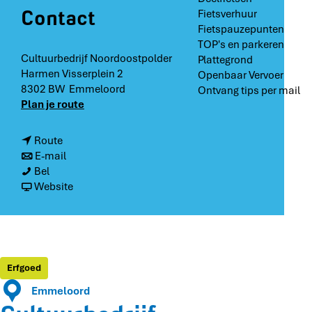
Contact
Fietsverhuur
Fietspauzepunten
TOP's en parkeren
Cultuurbedrijf Noordoostpolder
Plattegrond
Harmen Visserplein 2
Openbaar Vervoer
8302 BW
Emmeloord
Ontvang tips per mail
n
Plan je route
a
a
n
Route
r
a
n
E-mail
C
C
a
a
Bel
u
u
r
a
v
Website
l
l
C
r
a
t
t
u
C
n
u
u
l
u
C
u
u
t
l
u
r
r
u
t
l
Erfgoed
b
b
u
u
t
e
Emmeloord
e
r
u
u
d
d
b
r
u