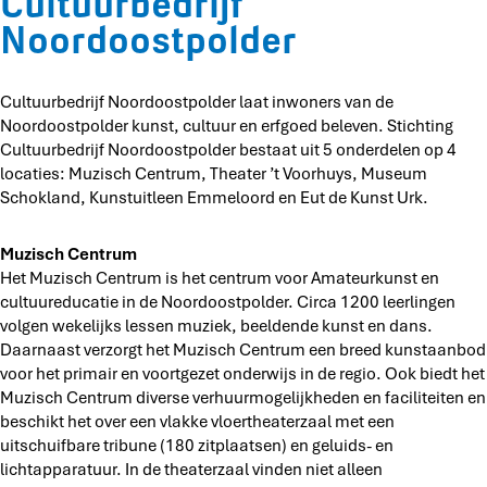
Cultuurbedrijf
r
r
e
b
r
Noordoostpolder
i
i
d
e
b
j
j
r
d
e
f
f
i
r
d
Cultuurbedrijf Noordoostpolder laat inwoners van de
N
N
j
i
r
Noordoostpolder kunst, cultuur en erfgoed beleven. Stichting
o
o
f
j
i
Cultuurbedrijf Noordoostpolder bestaat uit 5 onderdelen op 4
o
o
N
f
j
locaties: Muzisch Centrum, Theater ’t Voorhuys, Museum
r
r
o
N
f
Schokland, Kunstuitleen Emmeloord en Eut de Kunst Urk.
d
d
o
o
N
o
o
r
o
o
o
Muzisch Centrum
o
d
r
o
s
Het Muzisch Centrum is het centrum voor Amateurkunst en
s
o
d
r
t
cultuureducatie in de Noordoostpolder. Circa 1200 leerlingen
t
o
o
d
p
volgen wekelijks lessen muziek, beeldende kunst en dans.
p
s
o
o
o
Daarnaast verzorgt het Muzisch Centrum een breed kunstaanbod
o
t
s
o
l
voor het primair en voortgezet onderwijs in de regio. Ook biedt het
l
p
t
s
d
Muzisch Centrum diverse verhuurmogelijkheden en faciliteiten en
d
o
p
t
e
beschikt het over een vlakke vloertheaterzaal met een
e
l
o
p
r
uitschuifbare tribune (180 zitplaatsen) en geluids- en
r
d
l
o
lichtapparatuur. In de theaterzaal vinden niet alleen
e
d
l