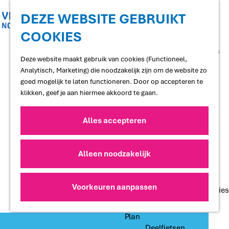
Shoppen
Uitgaan
DEZE WEBSITE GEBRUIKT
COOKIES
G
Proef
a
Restaurants en cafés
n
Deze website maakt gebruik van cookies (Functioneel,
Terrassen
a
Analytisch, Marketing) die noodzakelijk zijn om de website zo
Streekproducten
a
goed mogelijk te laten functioneren. Door op accepteren te
Voedselbossen
r
klikken, geef je aan hiermee akkoord te gaan.
Lokale makers
d
e
Alles accepteren
Slapen
h
Hotels
o
Vakantiewoningen
m
Alleen noodzakelijk
Bed and Breakfasts
e
Campings
p
Camperplaatsen
a
Voorkeuren aanpassen
Groepsaccommodaties
g
e
Plan
Deelfietsen