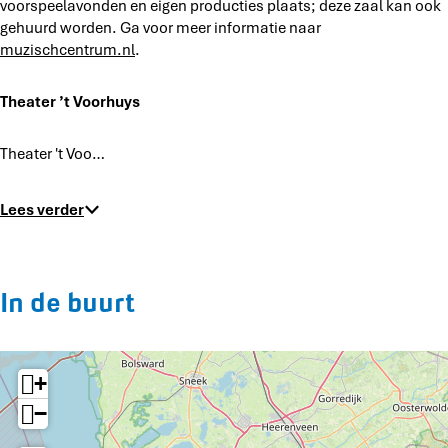
voorspeelavonden en eigen producties plaats; deze zaal kan ook
r
e
d
gehuurd worden. Ga voor meer informatie naar
r
e
muzischcentrum.nl
.
r
Theater ’t Voorhuys
Theater 't Voo…
Lees verder
In de buurt
+
−