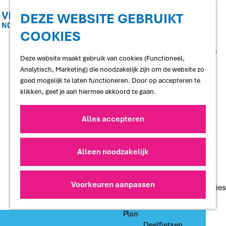
Shoppen
Uitgaan
DEZE WEBSITE GEBRUIKT
COOKIES
G
Proef
a
Restaurants en cafés
n
Deze website maakt gebruik van cookies (Functioneel,
Terrassen
a
Analytisch, Marketing) die noodzakelijk zijn om de website zo
Streekproducten
a
goed mogelijk te laten functioneren. Door op accepteren te
Voedselbossen
r
klikken, geef je aan hiermee akkoord te gaan.
Lokale makers
d
e
Alles accepteren
Slapen
h
Hotels
o
Vakantiewoningen
m
Alleen noodzakelijk
Bed and Breakfasts
e
Campings
p
Camperplaatsen
a
Voorkeuren aanpassen
Groepsaccommodaties
g
e
Plan
Deelfietsen