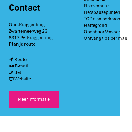
Contact
Fietsverhuur
Fietspauzepunten
TOP's en parkeren
Oud-Kraggenburg
Plattegrond
Zwartemeerweg 23
Openbaar Vervoer
8317 PA
Kraggenburg
Ontvang tips per mail
n
Plan je route
a
a
n
Route
r
a
n
E-mail
O
O
a
a
Bel
u
u
r
a
v
Website
d
d
O
r
a
-
-
u
O
n
K
K
d
u
O
Meer informatie
r
r
-
d
u
a
a
K
-
d
g
g
r
K
-
g
g
a
r
K
e
e
g
a
r