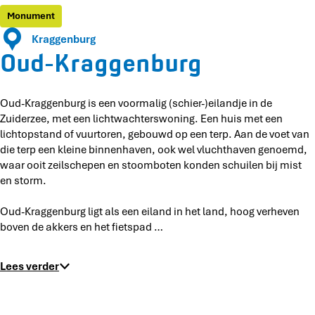
n
n
g
g
a
Monument
b
b
e
g
g
u
Kraggenburg
u
n
e
g
r
Oud-Kraggenburg
r
b
n
e
g
g
u
b
n
r
u
b
Oud-Kraggenburg is een voormalig (schier-)eilandje in de
g
r
u
Zuiderzee, met een lichtwachterswoning. Een huis met een
g
r
lichtopstand of vuurtoren, gebouwd op een terp. Aan de voet van
g
die terp een kleine binnenhaven, ook wel vluchthaven genoemd,
waar ooit zeilschepen en stoomboten konden schuilen bij mist
en storm.
Oud-Kraggenburg ligt als een eiland in het land, hoog verheven
boven de akkers en het fietspad …
Lees verder