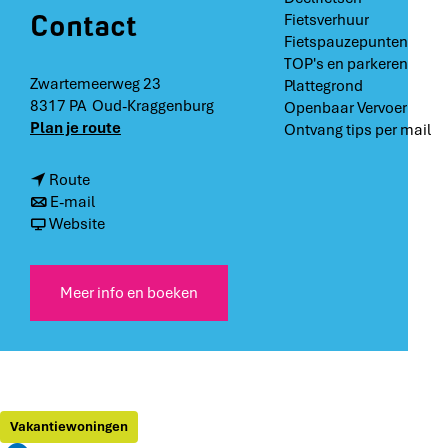
Contact
Fietsverhuur
Fietspauzepunten
TOP's en parkeren
Zwartemeerweg 23
Plattegrond
8317 PA
Oud-Kraggenburg
Openbaar Vervoer
n
Plan je route
Ontvang tips per mail
a
a
n
Route
r
a
n
E-mail
V
a
a
v
Website
e
r
a
a
r
V
r
n
b
e
V
V
Meer info en boeken
l
r
e
e
i
b
r
r
j
l
b
b
v
i
l
l
e
j
i
i
n
v
j
j
Vakantiewoningen
o
e
v
v