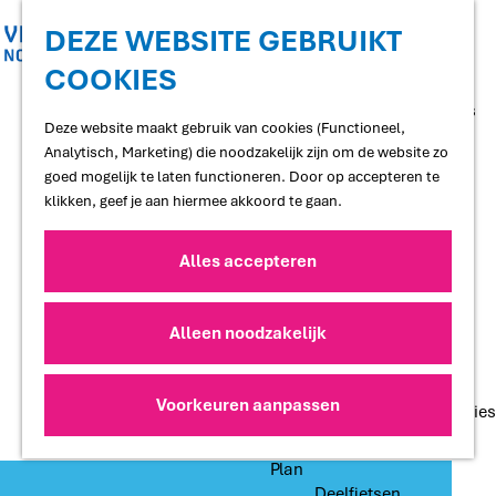
Shoppen
Uitgaan
DEZE WEBSITE GEBRUIKT
COOKIES
G
Proef
a
Restaurants en cafés
n
Deze website maakt gebruik van cookies (Functioneel,
Terrassen
a
Analytisch, Marketing) die noodzakelijk zijn om de website zo
Streekproducten
a
goed mogelijk te laten functioneren. Door op accepteren te
Voedselbossen
r
klikken, geef je aan hiermee akkoord te gaan.
Lokale makers
d
e
Alles accepteren
Slapen
h
Hotels
o
Vakantiewoningen
m
Alleen noodzakelijk
Bed and Breakfasts
e
Campings
p
Camperplaatsen
a
Voorkeuren aanpassen
Groepsaccommodaties
g
e
Plan
Deelfietsen