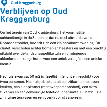
p
Oud-Kraggenburg
n
e
e
O
Verblijven op Oud
o
n
n
u
p
o
o
Kraggenburg
d
O
p
p
K
u
O
O
r
d
u
u
Op het terrein van Oud Kraggenburg, het voormalige
a
K
d
d
schiereilandje in de Zuiderzee dat nu deel uitmaakt van de
g
r
K
K
Noordoostpolder, bevindt zich een kleine vakantiewoning. Dit
g
a
r
r
chalet, verscholen achter bomen en heesters en met een prachtig
e
g
a
a
uitzicht over de landschappelijke tuin en omringende
n
g
g
g
akkerlanden, kun je huren voor een uniek verblijf op een unieke
b
e
g
g
locatie.
u
n
e
e
r
b
n
n
g
Het huisje van ca. 50 m2 is gezellig ingericht en geschikt voor
u
b
b
twee personen. Het huisje bestaat uit een zitkamer met open
r
u
u
keuken, een slaapkamer (met tweepersoonsbed), een extra
g
r
r
zijkamer en een eenvoudige toilet/doucheruimte. Bij het huisje
g
g
zijn ruime terrassen en een overkapping aanwezig.