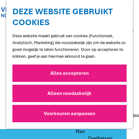
Shoppen
Uitgaan
DEZE WEBSITE GEBRUIKT
COOKIES
G
Proef
a
Restaurants en cafés
n
Deze website maakt gebruik van cookies (Functioneel,
Terrassen
a
Analytisch, Marketing) die noodzakelijk zijn om de website zo
Streekproducten
a
goed mogelijk te laten functioneren. Door op accepteren te
Voedselbossen
r
klikken, geef je aan hiermee akkoord te gaan.
Lokale makers
d
e
Alles accepteren
Slapen
h
Hotels
o
Vakantiewoningen
m
Alleen noodzakelijk
Bed and Breakfasts
e
Campings
p
Camperplaatsen
a
Voorkeuren aanpassen
Groepsaccommodaties
g
e
Plan
Deelfietsen