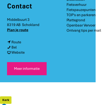
Contact
Fietsverhuur
Fietspauzepunten
TOP's en parkeren
Middelbuurt 3
Plattegrond
8319 AB
Schokland
Openbaar Vervoer
n
Plan je route
Ontvang tips per mail
a
a
n
Route
r
E
a
Bel
E
n
a
v
Website
n
s
r
a
s
e
E
n
e
r
n
E
Meer informatie
r
k
s
n
k
e
e
s
e
r
r
e
r
k
k
r
k
e
k
r
e
Kerk
k
r