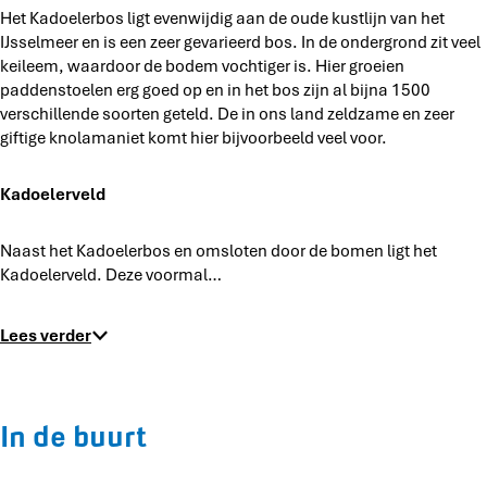
s
Het Kadoelerbos ligt evenwijdig aan de oude kustlijn van het
b
b
IJsselmeer en is een zeer gevarieerd bos. In de ondergrond zit veel
o
o
keileem, waardoor de bodem vochtiger is. Hier groeien
s
s
paddenstoelen erg goed op en in het bos zijn al bijna 1500
verschillende soorten geteld. De in ons land zeldzame en zeer
giftige knolamaniet komt hier bijvoorbeeld veel voor.
Kadoelerveld
Naast het Kadoelerbos en omsloten door de bomen ligt het
Kadoelerveld. Deze voormal…
Lees verder
In de buurt