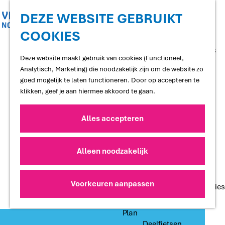
Shoppen
Uitgaan
DEZE WEBSITE GEBRUIKT
COOKIES
G
Proef
a
Restaurants en cafés
n
Deze website maakt gebruik van cookies (Functioneel,
Terrassen
a
Analytisch, Marketing) die noodzakelijk zijn om de website zo
Streekproducten
a
goed mogelijk te laten functioneren. Door op accepteren te
Voedselbossen
r
klikken, geef je aan hiermee akkoord te gaan.
Lokale makers
d
e
Alles accepteren
Slapen
h
Hotels
o
Vakantiewoningen
m
Alleen noodzakelijk
Bed and Breakfasts
e
Campings
p
Camperplaatsen
a
Voorkeuren aanpassen
Groepsaccommodaties
g
e
Plan
Deelfietsen