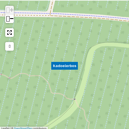
+
−
Kadoelerbos
Leaflet
|
©
OpenStreetMap
contributors