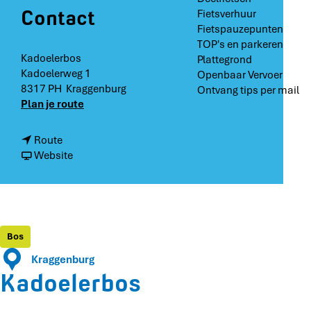
Contact
Fietsverhuur
Fietspauzepunten
TOP's en parkeren
Kadoelerbos
Plattegrond
Kadoelerweg 1
Openbaar Vervoer
8317 PH
Kraggenburg
Ontvang tips per mail
n
Plan je route
a
a
n
Route
r
a
v
Website
K
a
a
a
r
n
d
K
K
o
a
a
e
d
d
Bos
l
o
o
e
Kraggenburg
e
e
r
Kadoelerbos
l
l
b
e
e
o
r
r