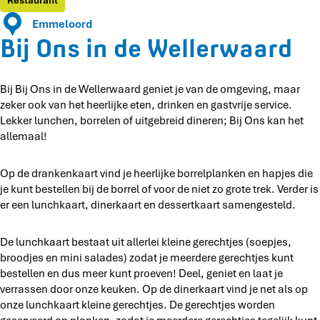
Restaurant
W
e
d
n
e
Emmeloord
l
e
d
l
Bij Ons in de Wellerwaard
l
W
e
l
e
e
W
e
r
l
e
r
Bij Bij Ons in de Wellerwaard geniet je van de omgeving, maar
w
l
l
w
zeker ook van het heerlijke eten, drinken en gastvrije service.
a
e
l
a
Lekker lunchen, borrelen of uitgebreid dineren; Bij Ons kan het
a
r
e
a
allemaal!
r
w
r
r
d
a
w
d
a
a
Op de drankenkaart vind je heerlijke borrelplanken en hapjes die
r
a
je kunt bestellen bij de borrel of voor de niet zo grote trek. Verder is
d
r
er een lunchkaart, dinerkaart en dessertkaart samengesteld.
d
De lunchkaart bestaat uit allerlei kleine gerechtjes (soepjes,
broodjes en mini salades) zodat je meerdere gerechtjes kunt
bestellen en dus meer kunt proeven! Deel, geniet en laat je
verrassen door onze keuken. Op de dinerkaart vind je net als op
onze lunchkaart kleine gerechtjes. De gerechtjes worden