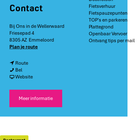
Contact
Fietsverhuur
Fietspauzepunten
TOP's en parkeren
Bij Ons in de Wellerwaard
Plattegrond
Friesepad 4
Openbaar Vervoer
8305 AZ
Emmeloord
Ontvang tips per mail
n
Plan je route
a
a
n
Route
r
B
a
Bel
B
i
a
v
Website
i
j
r
a
j
O
B
n
O
n
i
B
Meer informatie
n
s
j
i
s
i
O
j
i
n
n
O
n
d
s
n
d
e
i
s
e
W
n
i