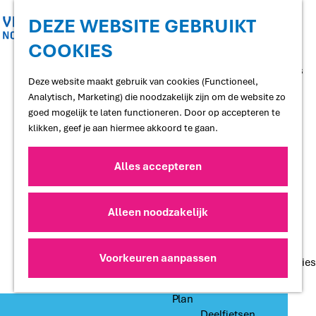
Shoppen
Uitgaan
DEZE WEBSITE GEBRUIKT
COOKIES
G
Proef
a
Restaurants en cafés
n
Deze website maakt gebruik van cookies (Functioneel,
Terrassen
a
Analytisch, Marketing) die noodzakelijk zijn om de website zo
Streekproducten
a
goed mogelijk te laten functioneren. Door op accepteren te
Voedselbossen
r
klikken, geef je aan hiermee akkoord te gaan.
Lokale makers
d
e
Alles accepteren
Slapen
h
Hotels
o
Vakantiewoningen
m
Alleen noodzakelijk
Bed and Breakfasts
e
Campings
p
Camperplaatsen
a
Voorkeuren aanpassen
Groepsaccommodaties
g
e
Plan
Deelfietsen