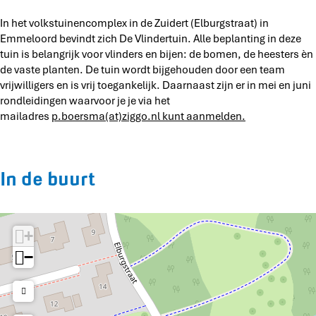
i
V
t
n
l
In het volkstuinencomplex in de Zuidert (Elburgstraat) in
u
i
Emmeloord bevindt zich De Vlindertuin. Alle beplanting in deze
i
n
tuin is belangrijk voor vlinders en bijen: de bomen, de heesters èn
n
d
de vaste planten. De tuin wordt bijgehouden door een team
e
vrijwilligers en is vrij toegankelijk. Daarnaast zijn er in mei en juni
r
rondleidingen waarvoor je je via het
t
mailadres
p.boersma(at)ziggo.nl kunt aanmelden.
u
i
n
In de buurt
+
−