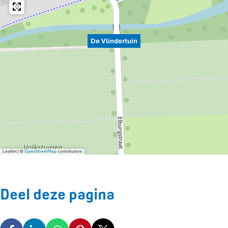
De Vlindertuin
Leaflet
|
©
OpenStreetMap
contributors
Deel deze pagina