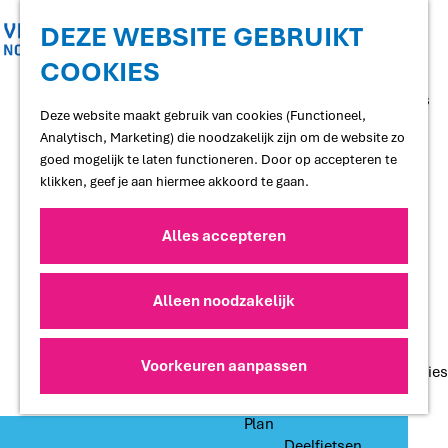
Shoppen
Uitgaan
DEZE WEBSITE GEBRUIKT
COOKIES
G
Proef
a
Restaurants en cafés
n
Deze website maakt gebruik van cookies (Functioneel,
Terrassen
a
Analytisch, Marketing) die noodzakelijk zijn om de website zo
Streekproducten
a
goed mogelijk te laten functioneren. Door op accepteren te
Voedselbossen
r
klikken, geef je aan hiermee akkoord te gaan.
Lokale makers
d
e
Alles accepteren
Slapen
h
Hotels
o
Vakantiewoningen
m
Alleen noodzakelijk
Bed and Breakfasts
e
Campings
p
Camperplaatsen
a
Voorkeuren aanpassen
Groepsaccommodaties
g
e
Plan
Deelfietsen