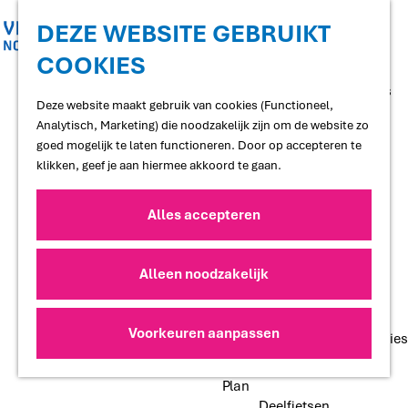
Shoppen
Uitgaan
DEZE WEBSITE GEBRUIKT
COOKIES
G
Proef
a
Restaurants en cafés
n
Deze website maakt gebruik van cookies (Functioneel,
Terrassen
a
Analytisch, Marketing) die noodzakelijk zijn om de website zo
Streekproducten
a
goed mogelijk te laten functioneren. Door op accepteren te
Voedselbossen
r
klikken, geef je aan hiermee akkoord te gaan.
Lokale makers
d
e
Alles accepteren
Slapen
h
Hotels
o
Vakantiewoningen
m
Alleen noodzakelijk
Bed and Breakfasts
e
Campings
p
Camperplaatsen
a
Voorkeuren aanpassen
Groepsaccommodaties
g
e
Plan
Deelfietsen