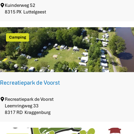
o
K
Kuinderweg 52
f
o
8315 PX
Luttelgeest
m
G
e
Camping
n
i
e
t
e
n
Recreatiepark de Voorst
R
Recreatiepark de Voorst
e
Leemringweg 33
c
8317 RD
Kraggenburg
r
e
a