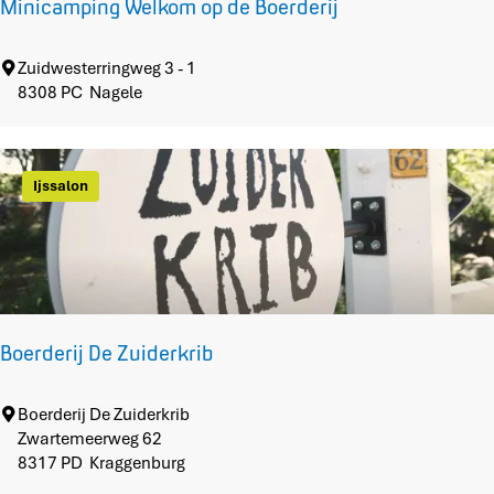
Minicamping Welkom op de Boerderij
s
M
Zuidwesterringweg 3 - 1
i
8308 PC
Nagele
n
i
c
Ijssalon
a
m
p
i
n
g
W
Boerderij De Zuiderkrib
e
l
k
B
Boerderij De Zuiderkrib
o
o
Zwartemeerweg 62
m
e
8317 PD
Kraggenburg
o
r