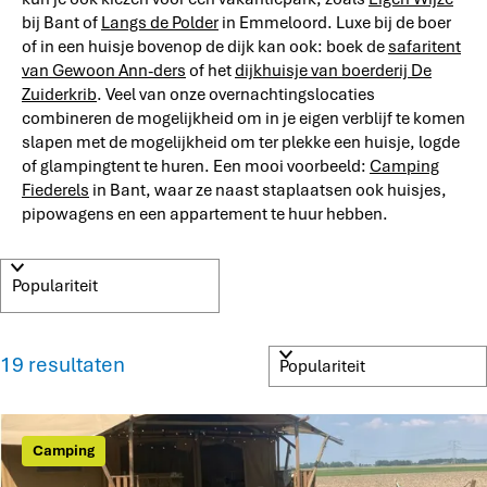
bij Bant of
Langs de Polder
in Emmeloord. Luxe bij de boer
of in een huisje bovenop de dijk kan ook: boek de
safaritent
van Gewoon Ann-ders
of het
dijkhuisje van boerderij De
Zuiderkrib
. Veel van onze overnachtingslocaties
combineren de mogelijkheid om in je eigen verblijf te komen
slapen met de mogelijkheid om ter plekke een huisje, logde
of glampingtent te huren. Een mooi voorbeeld:
Camping
Fiederels
in Bant, waar ze naast staplaatsen ook huisjes,
pipowagens en een appartement te huur hebben.
S
W
o
a
r
t
t
S
19 resultaten
e
o
z
e
r
r
o
t
o
e
Camping
p
e
e
: