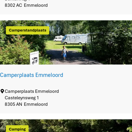
a
m
8302 AC
Emmeloord
n
p
d
i
n
Camperstandplaats
g
H
e
t
B
o
s
Camperplaats Emmeloord
b
a
d
C
Camperplaats Emmeloord
a
Casteleynsweg 1
m
8305 AN
Emmeloord
p
e
r
Camping
p