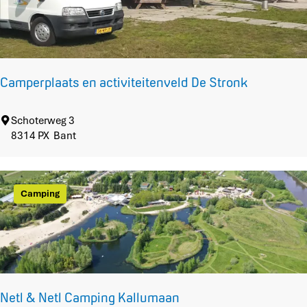
W
h
ā
n
a
Camperplaats en activiteitenveld De Stronk
u
C
Schoterweg 3
a
8314 PX
Bant
m
p
e
Camping
r
p
l
a
a
t
s
Netl & Netl Camping Kallumaan
e