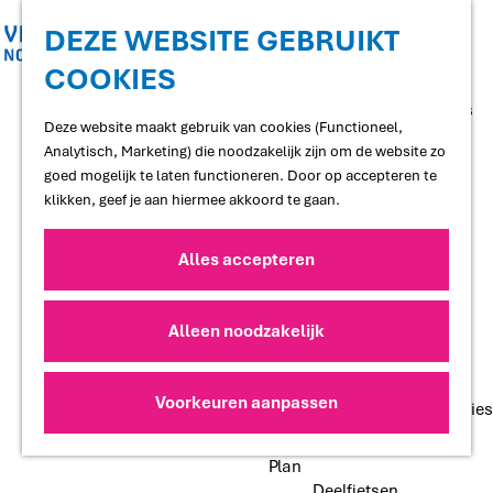
Shoppen
Uitgaan
DEZE WEBSITE GEBRUIKT
COOKIES
G
Proef
a
Restaurants en cafés
n
Deze website maakt gebruik van cookies (Functioneel,
Terrassen
a
Analytisch, Marketing) die noodzakelijk zijn om de website zo
Streekproducten
a
goed mogelijk te laten functioneren. Door op accepteren te
Voedselbossen
r
klikken, geef je aan hiermee akkoord te gaan.
Lokale makers
d
e
Alles accepteren
Slapen
h
Hotels
o
Vakantiewoningen
m
Alleen noodzakelijk
Bed and Breakfasts
e
Campings
p
Camperplaatsen
a
Voorkeuren aanpassen
Groepsaccommodaties
g
e
Plan
Deelfietsen