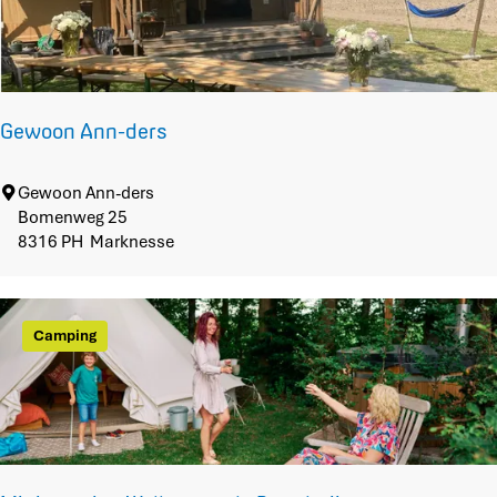
r
k
o
j
p
:
e
Gewoon Ann-ders
G
Gewoon Ann-ders
e
Bomenweg 25
w
8316 PH
Marknesse
o
o
n
Camping
A
n
n
-
d
e
r