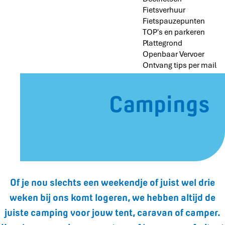
Fietsverhuur
Fietspauzepunten
TOP's en parkeren
Plattegrond
Openbaar Vervoer
Ontvang tips per mail
Campings
Of je nou slechts een weekendje of juist wel drie
weken bij ons komt logeren, we hebben altijd de
juiste camping voor jouw tent, caravan of camper.