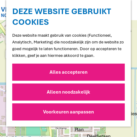
Shoppen
Uitgaan
DEZE WEBSITE GEBRUIKT
COOKIES
G
Proef
a
+
Restaurants en cafés
n
Deze website maakt gebruik van cookies (Functioneel,
Terrassen
−
a
Analytisch, Marketing) die noodzakelijk zijn om de website zo
Streekproducten
a
goed mogelijk te laten functioneren. Door op accepteren te
Voedselbossen
r
klikken, geef je aan hiermee akkoord te gaan.
Lokale makers
d
e
Alles accepteren
Slapen
h
Hotels
o
Vakantiewoningen
m
1
Alleen noodzakelijk
1
Bed and Breakfasts
e
Campings
D
p
2
e
Camperplaatsen
a
Voorkeuren aanpassen
b
Groepsaccommodaties
H
g
i
3
u
e
j
i
z
Plan
s
o
Deelfietsen