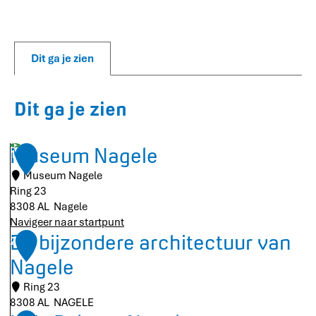
e
Dit ga je zien
Dit ga je zien
Museum Nagele
1
Museum Nagele
Ring 23
8308 AL
Nagele
Navigeer naar startpunt
M
De bijzondere architectuur van
2
u
Nagele
s
e
Ring 23
u
8308 AL
NAGELE
m