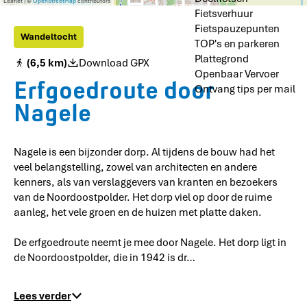
P
Leaflet
|
©
OpenStreetMap
contributors
n
Fietsverhuur
o
d
l
Fietspauzepunten
e
Wandeltocht
m
r
TOP's en parkeren
a
e
Plattegrond
(6,5 km)
Download GPX
n
a
Openbaar Vervoer
N
r
Erfgoedroute door
a
Ontvang tips per mail
c
g
h
Nagele
e
i
l
t
e
e
Nagele is een bijzonder dorp. Al tijdens de bouw had het
c
t
veel belangstelling, zowel van architecten en andere
u
kenners, als van verslaggevers van kranten en bezoekers
u
van de Noordoostpolder. Het dorp viel op door de ruime
r
aanleg, het vele groen en de huizen met platte daken.
v
a
n
De erfgoedroute neemt je mee door Nagele. Het dorp ligt in
N
de Noordoostpolder, die in 1942 is dr…
a
g
e
Lees verder
l