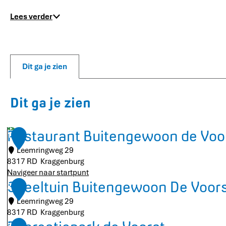
Lees verder
Dit ga je zien
Dit ga je zien
Restaurant Buitengewoon de Voo
1
Leemringweg 29
8317 RD
Kraggenburg
Navigeer naar startpunt
R
Speeltuin Buitengewoon De Voor
2
e
Leemringweg 29
s
8317 RD
Kraggenburg
t
S