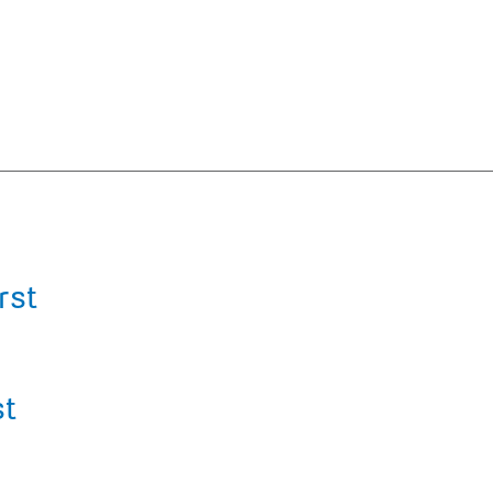
rst
st