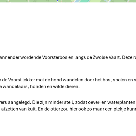
r
r
e
s
b
w
t
o
o
s
o
n
D
e
V
o
o
pannender wordende Voorsterbos en langs de Zwolse Vaart. Deze r
r
s
t
k de Voorst lekker met de hond wandelen door het bos, spelen en
e wandelaars, honden en wilde dieren.
ers aangelegd. Die zijn minder steil, zodat oever- en waterplanten
fzetten van kuit. En de otter zou hier ook zo maar een plekje ku