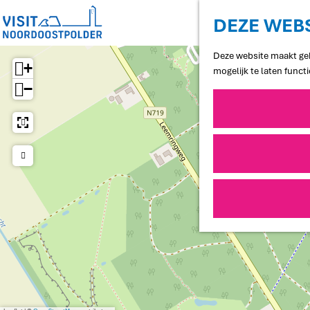
DEZE WEBS
G
Deze website maakt geb
a
+
mogelijk te laten funct
n
−
a
a
r
d
e
h
o
m
e
p
a
g
e