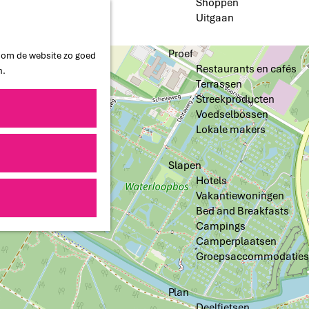
Shoppen
Uitgaan
Proef
n om de website zo goed
Restaurants en cafés
n.
Terrassen
Streekproducten
Voedselbossen
Lokale makers
Slapen
Hotels
Vakantiewoningen
Bed and Breakfasts
Campings
Camperplaatsen
Groepsaccommodaties
Plan
Deelfietsen