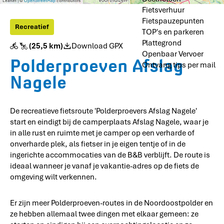
e
r
Leaflet
|
©
OpenStreetMap
contributors
e
c
Fietsverhuur
T
r
t
o
Fietspauzepunten
b
e
Recreatief
u
TOP's en parkeren
o
n
r
s
Plattegrond
(25,5 km)
Download GPX
i
Openbaar Vervoer
s
Polderproeven Afslag
Ontvang tips per mail
t
I
Nagele
n
f
o
U
De recreatieve fietsroute 'Polderproevers Afslag Nagele'
r
start en eindigt bij de camperplaats Afslag Nagele, waar je
k
in alle rust en ruimte met je camper op een verharde of
onverharde plek, als fietser in je eigen tentje of in de
ingerichte accommocaties van de B&B verblijft. De route is
ideaal wanneer je vanaf je vakantie-adres op de fiets de
omgeving wilt verkennen.
Er zijn meer Polderproeven-routes in de Noordoostpolder en
ze hebben allemaal twee dingen met elkaar gemeen: ze