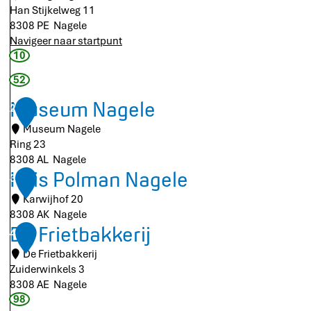
Han Stijkelweg 11
8308 PE
Nagele
Navigeer naar startpunt
A
10
f
52
s
l
Museum Nagele
2
a
Museum Nagele
g
Ring 23
N
8308 AL
Nagele
a
M
Huis Polman Nagele
g
3
u
e
Karwijhof 20
s
l
8308 AK
Nagele
e
e
H
De Frietbakkerij
4
u
u
m
De Frietbakkerij
i
N
Zuiderwinkels 3
s
a
8308 AE
Nagele
P
g
D
98
o