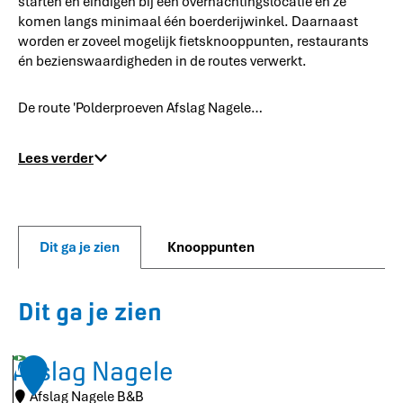
starten en eindigen bij een overnachtingslocatie en ze
komen langs minimaal één boerderijwinkel. Daarnaast
worden er zoveel mogelijk fietsknooppunten, restaurants
én bezienswaardigheden in de routes verwerkt.
De route 'Polderproeven Afslag Nagele…
Lees verder
Dit ga je zien
Knooppunten
Dit ga je zien
Afslag Nagele
1
Afslag Nagele B&B