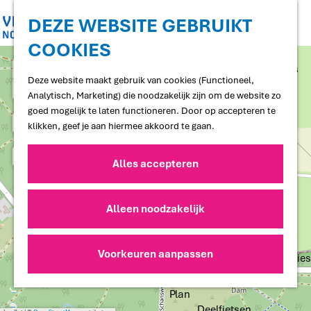
Shoppen
Uitgaan
DEZE WEBSITE GEBRUIKT
COOKIES
G
Proef
a
+
Restaurants en cafés
n
Deze website maakt gebruik van cookies (Functioneel,
Terrassen
−
a
Analytisch, Marketing) die noodzakelijk zijn om de website zo
Streekproducten
a
goed mogelijk te laten functioneren. Door op accepteren te
Voedselbossen
r
klikken, geef je aan hiermee akkoord te gaan.
Lokale makers
d
e
Alles accepteren
Slapen
h
Hotels
o
Vakantiewoningen
m
Alleen noodzakelijk
Bed and Breakfasts
e
Campings
p
Camperplaatsen
a
Voorkeuren aanpassen
Groepsaccommodaties
a
g
d
e
d
Plan
r
Deelfietsen