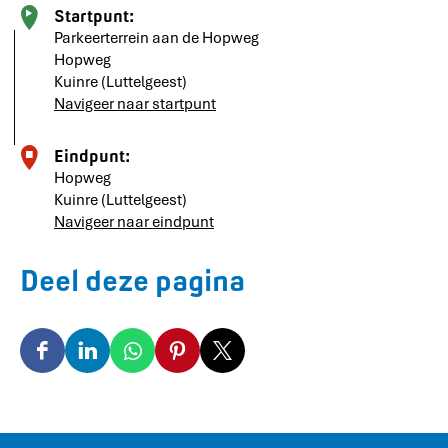
Startpunt:
Parkeerterrein aan de Hopweg
Hopweg
Kuinre (Luttelgeest)
Navigeer naar startpunt
Eindpunt:
Hopweg
Kuinre (Luttelgeest)
Navigeer naar eindpunt
Deel deze pagina
D
D
D
D
D
e
e
e
e
e
e
e
e
e
e
l
l
l
l
l