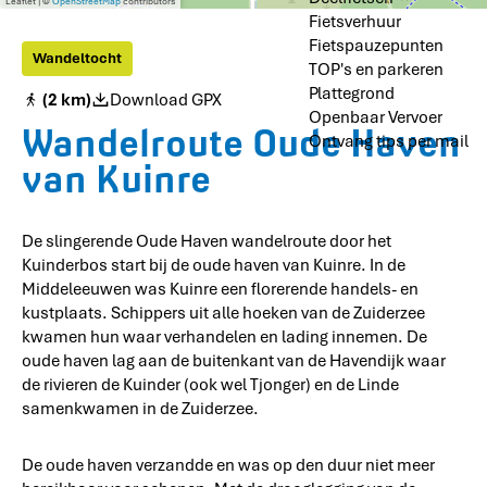
e
Leaflet
|
©
OpenStreetMap
contributors
Fietsverhuur
s
s
Fietspauzepunten
Wandeltocht
TOP's en parkeren
Plattegrond
(2 km)
Download GPX
Openbaar Vervoer
Wandelroute Oude Haven
Ontvang tips per mail
van Kuinre
De slingerende Oude Haven wandelroute door het
Kuinderbos start bij de oude haven van Kuinre. In de
Middeleeuwen was Kuinre een florerende handels- en
kustplaats. Schippers uit alle hoeken van de Zuiderzee
kwamen hun waar verhandelen en lading innemen. De
oude haven lag aan de buitenkant van de Havendijk waar
de rivieren de Kuinder (ook wel Tjonger) en de Linde
samenkwamen in de Zuiderzee.
De oude haven verzandde en was op den duur niet meer