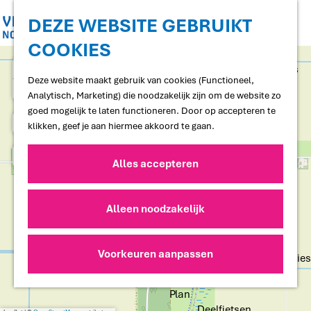
Shoppen
Uitgaan
DEZE WEBSITE GEBRUIKT
COOKIES
G
Proef
a
+
Restaurants en cafés
n
Deze website maakt gebruik van cookies (Functioneel,
Terrassen
−
a
Analytisch, Marketing) die noodzakelijk zijn om de website zo
Streekproducten
a
goed mogelijk te laten functioneren. Door op accepteren te
Voedselbossen
M
1
r
klikken, geef je aan hiermee akkoord te gaan.
Lokale makers
i
d
s
a
e
t
Alles accepteren
Slapen
d
h
h
d
Hotels
o
o
r
o
Vakantiewoningen
m
e
r
Alleen noodzakelijk
Bed and Breakfasts
s
e
n
Campings
s
h
p
Camperplaatsen
u
a
Voorkeuren aanpassen
i
Groepsaccommodaties
g
s
e
j
Plan
e
N
Deelfietsen