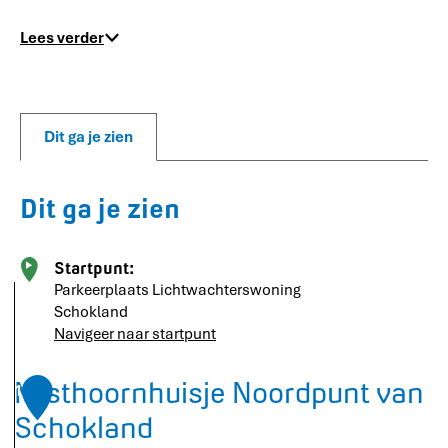
Lees verder
Dit ga je zien
Dit ga je zien
Startpunt:
Parkeerplaats Lichtwachterswoning
Schokland
Navigeer naar startpunt
Misthoornhuisje Noordpunt van
1
Schokland