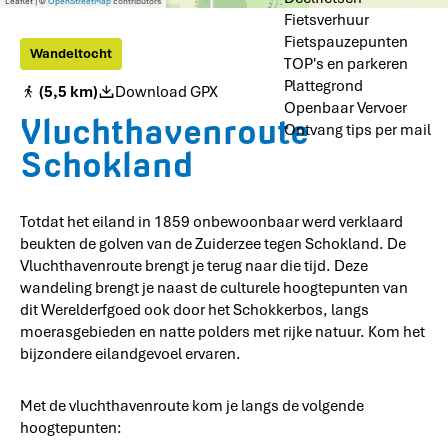
Leaflet
|
©
OpenStreetMap
contributors
o
Fietsverhuur
o
Fietspauzepunten
r
Wandeltocht
TOP's en parkeren
d
p
Plattegrond
(5,5 km)
Download GPX
u
Openbaar Vervoer
Vluchthavenroute
n
Ontvang tips per mail
t
Schokland
v
a
n
S
Totdat het eiland in 1859 onbewoonbaar werd verklaard
c
beukten de golven van de Zuiderzee tegen Schokland. De
h
o
Vluchthavenroute brengt je terug naar die tijd. Deze
k
wandeling brengt je naast de culturele hoogtepunten van
l
dit Werelderfgoed ook door het Schokkerbos, langs
a
moerasgebieden en natte polders met rijke natuur. Kom het
n
bijzondere eilandgevoel ervaren.
d
Met de vluchthavenroute kom je langs de volgende
hoogtepunten: