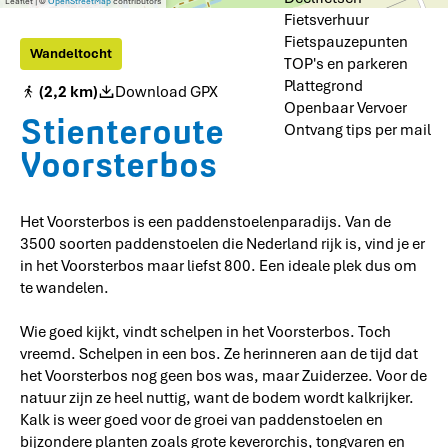
Leaflet
|
©
OpenStreetMap
contributors
e
Fietsverhuur
s
Fietspauzepunten
s
Wandeltocht
TOP's en parkeren
Plattegrond
(2,2 km)
Download GPX
Openbaar Vervoer
Stienteroute
Ontvang tips per mail
Voorsterbos
Het Voorsterbos is een paddenstoelenparadijs. Van de
3500 soorten paddenstoelen die Nederland rijk is, vind je er
in het Voorsterbos maar liefst 800. Een ideale plek dus om
te wandelen.
Wie goed kijkt, vindt schelpen in het Voorsterbos. Toch
vreemd. Schelpen in een bos. Ze herinneren aan de tijd dat
het Voorsterbos nog geen bos was, maar Zuiderzee. Voor de
natuur zijn ze heel nuttig, want de bodem wordt kalkrijker.
Kalk is weer goed voor de groei van paddenstoelen en
bijzondere planten zoals grote keverorchis, tongvaren en