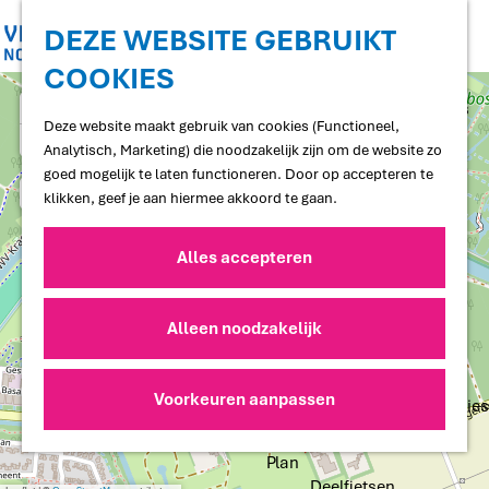
Shoppen
Uitgaan
DEZE WEBSITE GEBRUIKT
COOKIES
G
Proef
a
+
Restaurants en cafés
n
Deze website maakt gebruik van cookies (Functioneel,
Terrassen
−
a
Analytisch, Marketing) die noodzakelijk zijn om de website zo
Streekproducten
a
goed mogelijk te laten functioneren. Door op accepteren te
Voedselbossen
r
klikken, geef je aan hiermee akkoord te gaan.
Lokale makers
d
e
Alles accepteren
Slapen
h
Hotels
o
Vakantiewoningen
m
Alleen noodzakelijk
Bed and Breakfasts
e
Campings
p
Camperplaatsen
a
Voorkeuren aanpassen
Groepsaccommodaties
g
a
e
d
Plan
d
r
Deelfietsen