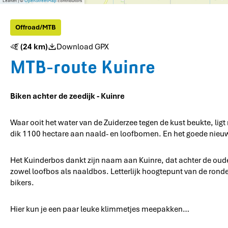
Leaflet
|
©
OpenStreetMap
contributors
Offroad/MTB
(24 km)
Download GPX
MTB-route Kuinre
Biken achter de zeedijk - Kuinre
Waar ooit het water van de Zuiderzee tegen de kust beukte, li
dik 1100 hectare aan naald- en loofbomen. En het goede nieuws
Het Kuinderbos dankt zijn naam aan Kuinre, dat achter de oude ze
zowel loofbos als naaldbos. Letterlijk hoogtepunt van de ronde 
bikers.
Hier kun je een paar leuke klimmetjes meepakken…