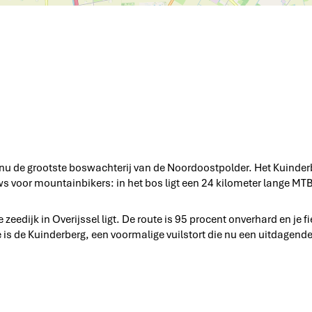
e
r
e
k
r
E
t
i
e
g
r
e
r
n
e
W
i
i
n
j
d
z
e
e
V
e
gt nu de grootste boswachterij van de Noordoostpolder. Het Kuind
e
 voor mountainbikers: in het bos ligt een 24 kilometer lange MTB
n
k
u
edijk in Overijssel ligt. De route is 95 procent onverhard en je fi
i
is de Kuinderberg, een voormalige vuilstort die nu een uitdagende 
l