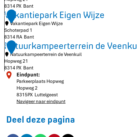
8314 PX
Bant
K
Vakantiepark Eigen Wijze
2
u
Vakantiepark Eigen Wijze
i
Schoterpad 1
n
8314 RA
Bant
d
V
Natuurkampeerterrein de Veenkui
3
e
a
r
Natuurkampeerterrein de Veenkuil
k
b
Hopweg 21
a
o
8314 PX
Bant
n
s
N
Eindpunt:
t
a
Parkeerplaats Hopweg
i
t
Hopweg 2
e
u
8315PX
Luttelgeest
p
u
Navigeer naar eindpunt
a
r
r
k
k
Deel deze pagina
a
E
m
i
p