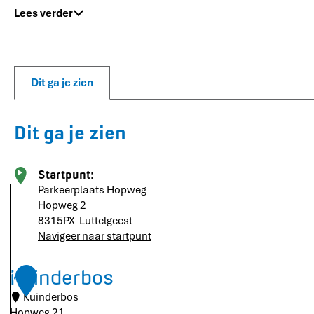
Lees verder
Dit ga je zien
Dit ga je zien
Startpunt:
Parkeerplaats Hopweg
Hopweg 2
8315PX
Luttelgeest
Navigeer naar startpunt
Kuinderbos
1
Kuinderbos
Hopweg 21