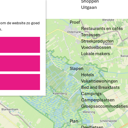
Shoppen
Uitgaan
Proef
n om de website zo goed
Restaurants en cafés
n.
Terrassen
Streekproducten
Voedselbossen
Lokale makers
Slapen
Hotels
Vakantiewoningen
Bed and Breakfasts
Campings
Camperplaatsen
Groepsaccommodaties
Plan
Deelfietsen