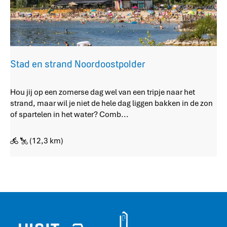
g
n
n
f
a
i
a
e
r
t
f
s
Stad en strand Noordoostpolder
i
h
e
u
S
Hou jij op een zomerse dag wel van een tripje naar het
t
b
t
strand, maar wil je niet de hele dag liggen bakken in de zon
s
S
a
of spartelen in het water? Comb...
h
c
d
u
h
e
b
o
(12,3 km)
n
M
k
s
a
l
t
r
a
r
k
n
a
n
d
n
e
n
d
s
a
N