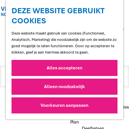
Shoppen
Uitgaan
DEZE WEBSITE GEBRUIKT
COOKIES
G
Proef
a
Restaurants en cafés
Er zijn 3 routes gevonden voor
n
Deze website maakt gebruik van cookies (Functioneel,
Terrassen
a
Analytisch, Marketing) die noodzakelijk zijn om de website zo
Streekproducten
"fietshubwandeling"
a
goed mogelijk te laten functioneren. Door op accepteren te
Voedselbossen
r
klikken, geef je aan hiermee akkoord te gaan.
Lokale makers
d
e
Alles accepteren
I
Slapen
h
Hotels
k
o
Vakantiewoningen
m
b
Alleen noodzakelijk
Bed and Breakfasts
e
Z
Campings
e
p
Camperplaatsen
o
a
n
Routes
Voorkeuren aanpassen
Groepsaccommodaties
g
e
o
3 resultaten
e
k
p
Plan
Deelfietsen