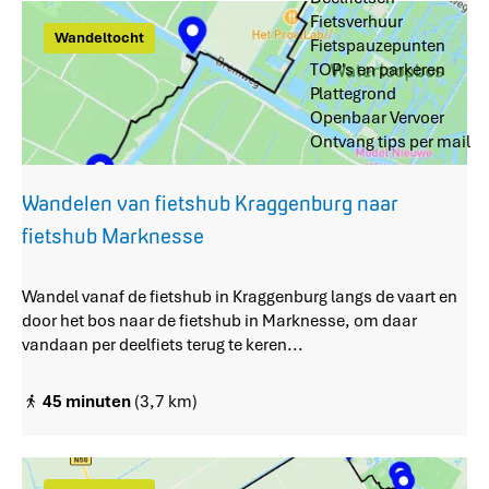
e
z
Fietsverhuur
n
o
Wandeltocht
Fietspauzepunten
e
TOP's en parkeren
Plattegrond
k
Openbaar Vervoer
n
Ontvang tips per mail
a
a
Wandelen van fietshub Kraggenburg naar
r
fietshub Marknesse
.
.
W
Wandel vanaf de fietshub in Kraggenburg langs de vaart en
a
door het bos naar de fietshub in Marknesse, om daar
.
n
vandaan per deelfiets terug te keren...
d
e
45 minuten
(3,7 km)
l
e
n
v