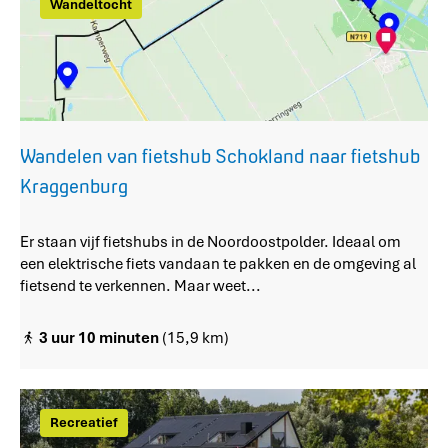
Wandeltocht
a
n
f
i
e
t
s
Wandelen van fietshub Schokland naar fietshub
h
Kraggenburg
u
b
K
W
Er staan vijf fietshubs in de Noordoostpolder. Ideaal om
r
a
een elektrische fiets vandaan te pakken en de omgeving al
a
n
fietsend te verkennen. Maar weet...
g
d
g
e
3 uur 10 minuten
(15,9 km)
e
l
n
e
b
n
u
v
Recreatief
r
a