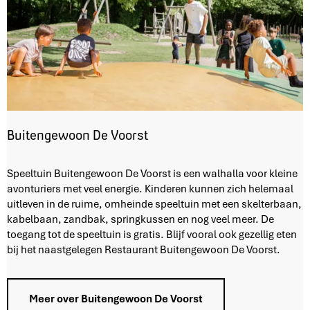
Buitengewoon De Voorst
B
Speeltuin Buitengewoon De Voorst is een walhalla voor kleine
u
avonturiers met veel energie. Kinderen kunnen zich helemaal
i
uitleven in de ruime, omheinde speeltuin met een skelterbaan,
t
kabelbaan, zandbak, springkussen en nog veel meer. De
e
toegang tot de speeltuin is gratis. Blijf vooral ook gezellig eten
n
bij het naastgelegen Restaurant Buitengewoon De Voorst.
g
e
w
Meer over Buitengewoon De Voorst