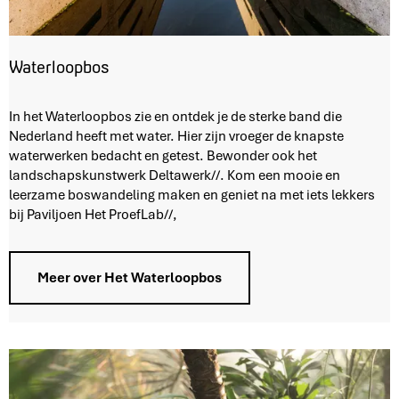
Waterloopbos
W
In het Waterloopbos zie en ontdek je de sterke band die
a
Nederland heeft met water. Hier zijn vroeger de knapste
t
waterwerken bedacht en getest. Bewonder ook het
e
landschapskunstwerk Deltawerk//. Kom een mooie en
r
leerzame boswandeling maken en geniet na met iets lekkers
l
bij Paviljoen Het ProefLab//,
o
o
p
Meer over Het Waterloopbos
b
o
s