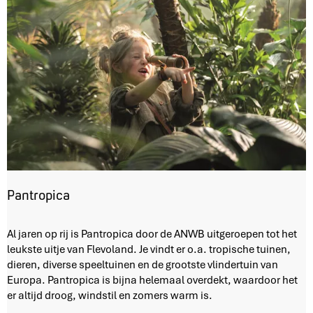
Pantropica
P
Al jaren op rij is Pantropica door de ANWB uitgeroepen tot het
a
leukste uitje van Flevoland. Je vindt er o.a. tropische tuinen,
n
dieren, diverse speeltuinen en de grootste vlindertuin van
t
Europa. Pantropica is bijna helemaal overdekt, waardoor het
r
er altijd droog, windstil en zomers warm is.
o