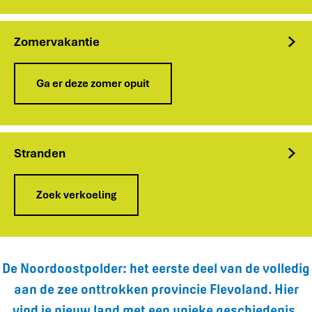
o
e
k
Zomervakantie
e
r
Z
s
Ga er deze zomer opuit
o
k
m
a
e
a
r
r
v
Stranden
t
a
k
S
a
Zoek verkoeling
t
n
r
t
a
i
n
e
d
De Noordoostpolder: het eerste deel van de volledig
e
n
aan de zee onttrokken provincie Flevoland. Hier
vind je nieuw land met een unieke geschiedenis,