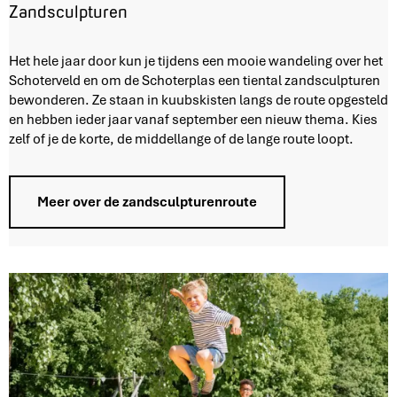
Zandsculpturen
Z
Het hele jaar door kun je tijdens een mooie wandeling over het
a
Schoterveld en om de Schoterplas een tiental zandsculpturen
n
bewonderen. Ze staan in kuubskisten langs de route opgesteld
d
en hebben ieder jaar vanaf september een nieuw thema. Kies
s
zelf of je de korte, de middellange of de lange route loopt.
c
u
l
Meer over de zandsculpturenroute
p
t
u
r
e
n