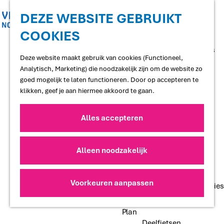
Shoppen
Uitgaan
DEZE WEBSITE GEBRUIKT
COOKIES
G
Proef
a
Restaurants en cafés
n
Deze website maakt gebruik van cookies (Functioneel,
Terrassen
a
Analytisch, Marketing) die noodzakelijk zijn om de website zo
Streekproducten
a
goed mogelijk te laten functioneren. Door op accepteren te
Voedselbossen
r
klikken, geef je aan hiermee akkoord te gaan.
Lokale makers
d
e
Alles accepteren
Slapen
h
Hotels
o
Vakantiewoningen
m
Alleen noodzakelijk
Bed and Breakfasts
e
Campings
p
Camperplaatsen
a
Voorkeuren aanpassen
Groepsaccommodaties
g
e
Plan
Deelfietsen