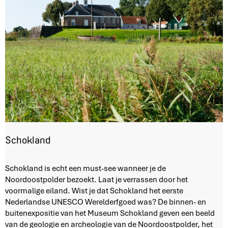
Schokland
S
Schokland is echt een must-see wanneer je de
c
Noordoostpolder bezoekt. Laat je verrassen door het
h
voormalige eiland. Wist je dat Schokland het eerste
o
Nederlandse UNESCO Werelderfgoed was? De binnen- en
k
buitenexpositie van het Museum Schokland geven een beeld
l
van de geologie en archeologie van de Noordoostpolder, het