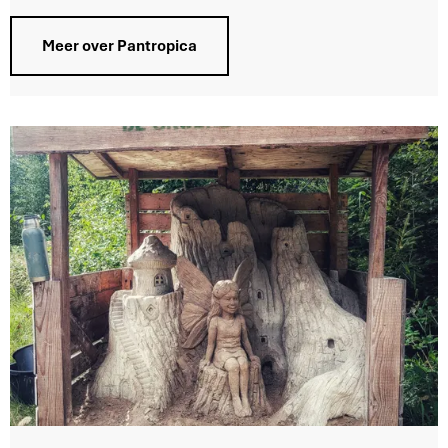
p
i
Meer over Pantropica
c
a