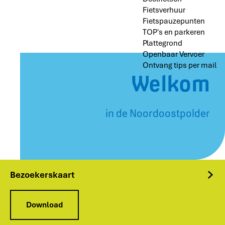
Fietsverhuur
Fietspauzepunten
TOP's en parkeren
Plattegrond
Openbaar Vervoer
Ontvang tips per mail
Welkom
in de Noordoostpolder
Bezoekerskaart
B
Download
e
z