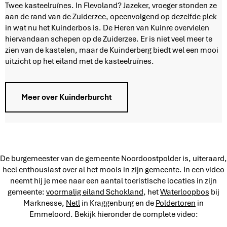
K
Twee kasteelruïnes. In Flevoland? Jazeker, vroeger stonden ze
u
aan de rand van de Zuiderzee, opeenvolgend op dezelfde plek
i
in wat nu het Kuinderbos is. De Heren van Kuinre overvielen
n
hiervandaan schepen op de Zuiderzee. Er is niet veel meer te
d
zien van de kastelen, maar de Kuinderberg biedt wel een mooi
e
uitzicht op het eiland met de kasteelruïnes.
r
b
u
Meer over Kuinderburcht
r
c
h
t
De burgemeester van de gemeente Noordoostpolder is, uiteraard,
heel enthousiast over al het moois in zijn gemeente. In een video
neemt hij je mee naar een aantal toeristische locaties in zijn
gemeente:
voormalig eiland Schokland
, het
Waterloopbos
bij
Marknesse,
Netl
in Kraggenburg en de
Poldertoren
in
Emmeloord. Bekijk hieronder de complete video: