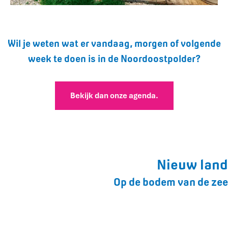
e
u
z
e
Wil je weten wat er vandaag, morgen of volgende
i
week te doen is in de Noordoostpolder?
s
r
e
u
Bekijk dan onze agenda.
z
e
.
Nieuw land
Op de bodem van de zee