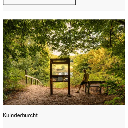
l
e
Kuinderburcht