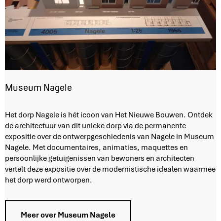
Museum Nagele
M
Het dorp Nagele is hét icoon van Het Nieuwe Bouwen. Ontdek
u
de architectuur van dit unieke dorp via de permanente
s
expositie over de ontwerpgeschiedenis van Nagele in Museum
e
Nagele. Met documentaires, animaties, maquettes en
u
persoonlijke getuigenissen van bewoners en architecten
m
vertelt deze expositie over de modernistische idealen waarmee
N
het dorp werd ontworpen.
a
g
e
Meer over Museum Nagele