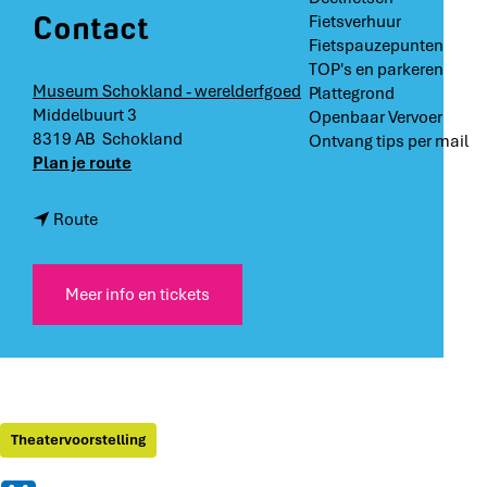
Contact
Fietsverhuur
Fietspauzepunten
TOP's en parkeren
Museum Schokland - werelderfgoed
Plattegrond
Middelbuurt 3
Openbaar Vervoer
8319 AB
Schokland
Ontvang tips per mail
n
Plan je route
a
a
n
Route
r
a
M
a
a
r
Meer info en tickets
r
M
c
a
e
r
l
c
H
e
e
l
Theatervoorstelling
n
H
s
e