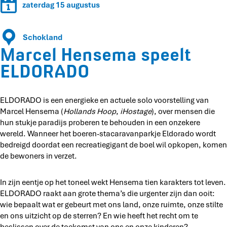
e
zaterdag 15 augustus
n
m
s
a
e
Schokland
s
m
Marcel Hensema speelt
p
a
e
s
ELDORADO
e
p
l
e
t
e
ELDORADO is een energieke en actuele solo voorstelling van
E
l
Marcel Hensema (
Hollands Hoop
,
iHostage
), over mensen die
L
t
hun stukje paradijs proberen te behouden in een onzekere
D
E
wereld. Wanneer het boeren-stacaravanparkje Eldorado wordt
O
L
bedreigd doordat een recreatiegigant de boel wil opkopen, komen
R
D
de bewoners in verzet.
A
O
D
R
In zijn eentje op het toneel wekt Hensema tien karakters tot leven.
O
A
ELDORADO raakt aan grote thema’s die urgenter zijn dan ooit:
D
wie bepaalt wat er gebeurt met ons land, onze ruimte, onze stilte
O
en ons uitzicht op de sterren? En wie heeft het recht om te