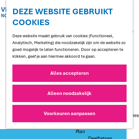
Shoppen
Uitgaan
DEZE WEBSITE GEBRUIKT
COOKIES
G
Proef
a
Restaurants en cafés
n
Deze website maakt gebruik van cookies (Functioneel,
Terrassen
a
Analytisch, Marketing) die noodzakelijk zijn om de website zo
Streekproducten
a
goed mogelijk te laten functioneren. Door op accepteren te
Voedselbossen
r
klikken, geef je aan hiermee akkoord te gaan.
Lokale makers
d
e
Alles accepteren
Slapen
h
Hotels
o
Vakantiewoningen
m
Alleen noodzakelijk
Bed and Breakfasts
e
Campings
p
Camperplaatsen
a
Voorkeuren aanpassen
Groepsaccommodaties
g
e
Plan
Deelfietsen