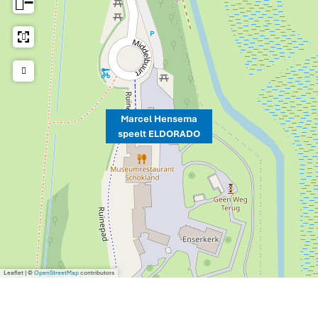
−
Marcel Hensema
speelt ELDORADO
Leaflet
|
©
OpenStreetMap
contributors