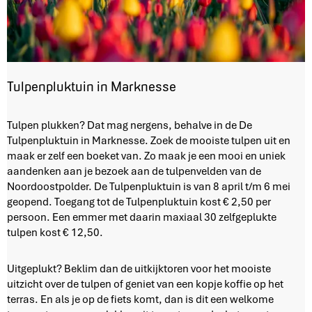
Tulpenpluktuin in Marknesse
T
Tulpen plukken? Dat mag nergens, behalve in de De
u
Tulpenpluktuin in Marknesse. Zoek de mooiste tulpen uit en
l
maak er zelf een boeket van. Zo maak je een mooi en uniek
p
aandenken aan je bezoek aan de tulpenvelden van de
e
Noordoostpolder. De Tulpenpluktuin is van 8 april t/m 6 mei
n
geopend. Toegang tot de Tulpenpluktuin kost € 2,50 per
p
persoon. Een emmer met daarin maxiaal 30 zelfgeplukte
l
tulpen kost € 12,50.
u
k
Uitgeplukt? Beklim dan de uitkijktoren voor het mooiste
t
uitzicht over de tulpen of geniet van een kopje koffie op het
u
terras. En als je op de fiets komt, dan is dit een welkome
i