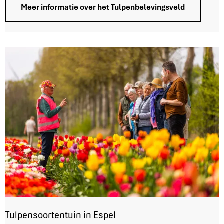
v
Meer informatie over het Tulpenbelevingsveld
e
l
d
i
n
C
r
e
i
l
Tulpensoortentuin in Espel