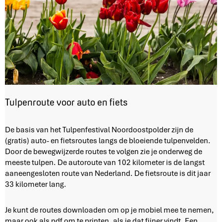
Tulpenroute voor auto en fiets
T
De basis van het Tulpenfestival Noordoostpolder zijn de
u
(gratis) auto- en fietsroutes langs de bloeiende tulpenvelden.
l
Door de bewegwijzerde routes te volgen zie je onderweg de
p
meeste tulpen. De autoroute van 102 kilometer is de langst
e
aaneengesloten route van Nederland. De fietsroute is dit jaar
n
33 kilometer lang.
r
o
Je kunt de routes downloaden om op je mobiel mee te nemen,
u
maar ook als pdf om te printen, als je dat fijner vindt. Een