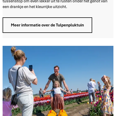
tussenstop om even lekker uit te rusten onder het genot van
n
een drankje en het kleurrijke uitzicht.
i
n
M
Meer informatie over de Tulpenpluktuin
a
r
k
n
e
s
s
e