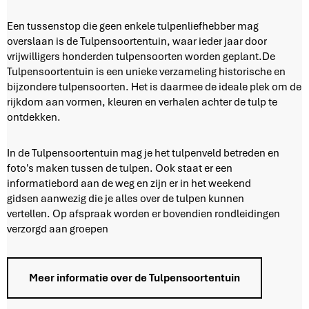
T
Een tussenstop die geen enkele tulpenliefhebber mag
u
overslaan is de Tulpensoortentuin, waar ieder jaar door
l
vrijwilligers honderden tulpensoorten worden geplant.De
p
Tulpensoortentuin is een unieke verzameling historische en
e
bijzondere tulpensoorten. Het is daarmee de ideale plek om de
n
rijkdom aan vormen, kleuren en verhalen achter de tulp te
s
ontdekken.
o
o
In de Tulpensoortentuin mag je het tulpenveld betreden en
r
foto's maken tussen de tulpen. Ook staat er een
t
informatiebord aan de weg en zijn er in het weekend
e
gidsen aanwezig die je alles over de tulpen kunnen
n
vertellen. Op afspraak worden er bovendien rondleidingen
t
verzorgd aan groepen
u
i
n
Meer informatie over de Tulpensoortentuin
i
n