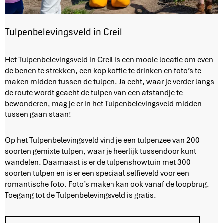
Tulpenbelevingsveld in Creil
T
Het Tulpenbelevingsveld in Creil is een mooie locatie om even
u
de benen te strekken, een kop koffie te drinken en foto’s te
l
maken midden tussen de tulpen. Ja echt, waar je verder langs
p
de route wordt geacht de tulpen van een afstandje te
e
bewonderen, mag je er in het Tulpenbelevingsveld midden
n
tussen gaan staan!
b
e
Op het Tulpenbelevingsveld vind je een tulpenzee van 200
l
soorten gemixte tulpen, waar je heerlijk tussendoor kunt
e
wandelen. Daarnaast is er de tulpenshowtuin met 300
v
soorten tulpen en is er een speciaal selfieveld voor een
i
romantische foto. Foto’s maken kan ook vanaf de loopbrug.
n
Toegang tot de Tulpenbelevingsveld is gratis.
g
s