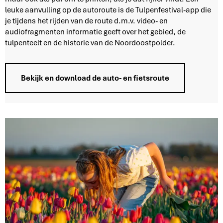
t
leuke aanvulling op de autoroute is de Tulpenfestival-app die
e
je tijdens het rijden van de route d.m.v. video- en
v
audiofragmenten informatie geeft over het gebied, de
o
tulpenteelt en de historie van de Noordoostpolder.
o
r
a
Bekijk en download de auto- en fietsroute
u
t
o
e
n
f
i
e
t
s