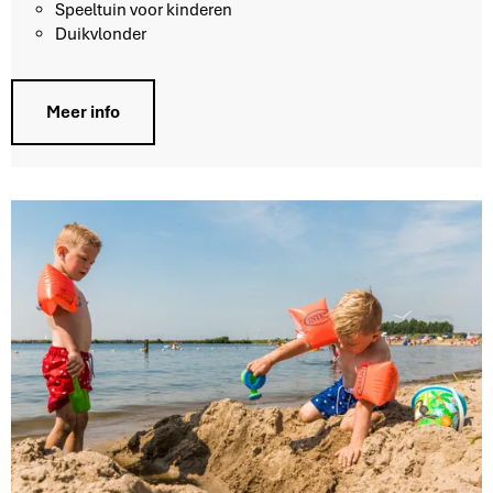
l
Speeltuin voor kinderen
l
Duikvlonder
e
r
w
Meer info
a
a
r
d