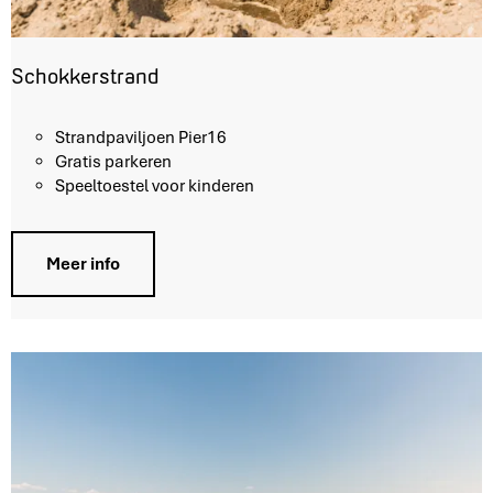
Schokkerstrand
S
Strandpaviljoen Pier16
c
Gratis parkeren
h
Speeltoestel voor kinderen
o
k
k
Meer info
e
r
s
t
r
a
n
d