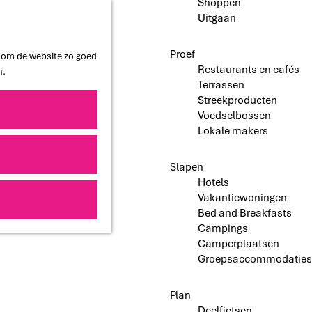
Shoppen
Uitgaan
Proef
n om de website zo goed
Restaurants en cafés
n.
Terrassen
Streekproducten
Voedselbossen
Lokale makers
Slapen
Hotels
Vakantiewoningen
Bed and Breakfasts
Campings
Camperplaatsen
Groepsaccommodaties
Plan
Deelfietsen