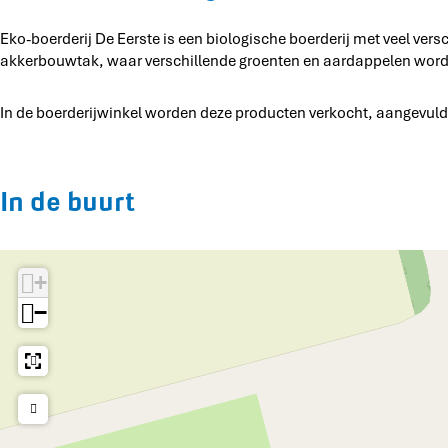
i
i
e
d
r
j
Eko-boerderij De Eerste is een biologische boerderij met veel ver
j
r
e
d
D
akkerbouwtak, waar verschillende groenten en aardappelen worden
D
i
r
e
e
e
j
i
r
E
E
D
j
i
In de boerderijwinkel worden deze producten verkocht, aangevuld
e
e
e
D
j
r
r
E
e
D
s
s
e
E
e
t
t
r
e
E
In de buurt
e
e
s
r
e
t
s
r
e
t
s
+
e
t
e
−