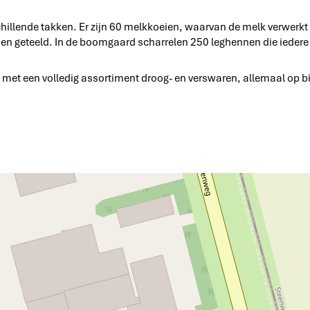
schillende takken. Er zijn 60 melkkoeien, waarvan de melk verwerkt
 geteeld. In de boomgaard scharrelen 250 leghennen die iedere d
 met een volledig assortiment droog- en verswaren, allemaal op b