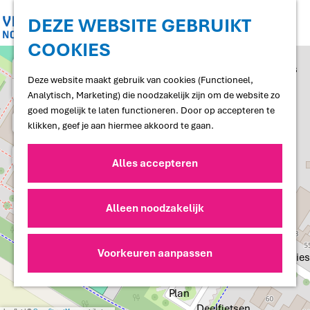
Shoppen
Uitgaan
DEZE WEBSITE GEBRUIKT
COOKIES
G
Proef
a
+
Restaurants en cafés
n
Deze website maakt gebruik van cookies (Functioneel,
Terrassen
−
a
Analytisch, Marketing) die noodzakelijk zijn om de website zo
Streekproducten
a
goed mogelijk te laten functioneren. Door op accepteren te
Voedselbossen
r
klikken, geef je aan hiermee akkoord te gaan.
Lokale makers
d
e
Alles accepteren
Slapen
h
a
Hotels
o
d
Vakantiewoningen
m
d
Alleen noodzakelijk
Bed and Breakfasts
r
e
Campings
e
p
Camperplaatsen
s
a
Voorkeuren aanpassen
s
Groepsaccommodaties
g
e
Plan
Deelfietsen