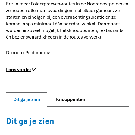
d
e
Er zijn meer Polderproeven-routes in de Noordoostpolder en
e
l
ze hebben allemaal twee dingen met elkaar gemeen: ze
r
s
starten en eindigen bij een overnachtingslocatie en ze
b
komen langs minimaal één boerderijwinkel. Daarnaast
o
s
worden er zoveel mogelijk fietsknooppunten, restaurants
én bezienswaardigheden in de routes verwerkt.
De route 'Polderproev…
Lees verder
Dit ga je zien
Knooppunten
Dit ga je zien