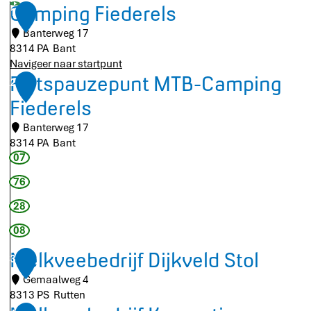
Camping Fiederels
1
Banterweg 17
8314 PA
Bant
Navigeer naar startpunt
C
Fietspauzepunt MTB-Camping
2
a
Fiederels
m
p
Banterweg 17
i
8314 PA
Bant
n
F
07
g
i
76
F
e
i
t
28
e
s
08
d
p
e
a
Melkveebedrijf Dijkveld Stol
3
r
u
e
z
Gemaalweg 4
l
e
8313 PS
Rutten
s
M
p