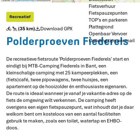
e
j
i
r
p
Leaflet
|
©
OpenStreetMap
contributors
a
d
p
e
t
b
b
b
b
K
l
k
Fietsverhuur
f
i
i
i
i
e
u
i
e
a
F
e
e
d
k
k
k
k
D
j
e
Fietspauzepunten
z
B
n
E
e
e
e
e
u
Recreatief
i
w
r
e
u
e
TOP's en parkeren
N
r
j
i
t
p
r
e
N
Plattegrond
e
(35 km)
Download GPX
k
n
e
u
e
l
'
n
Openbaar Vervoer
v
k
r
n
n
P
s
Polderproeven Fiederels
t
Ontvang tips per mail
e
e
r
t
i
j
l
l
e
M
o
e
d
e
i
T
n
s
S
n
n
B
i
De recreatieve fietsroute 'Polderproeven Fiederels' start en
t
w
d
-
e
eindigt bij MTB-Camping Fiederels in Bant, een
o
e
e
C
r
kleinschalige camping met 25 kampeerplekken, een
l
r
V
a
s
(fiets)café, twee pipowagens, twee huisjes, een
k
e
m
w
s
e
p
apartement op de hooizolder én enthousiaste eigenaren.
e
c
n
i
r
De route is ideaal wanneer je vanaf je vakantie-adres op de
h
k
n
k
fiets de omgeving wilt verkennen. De camping heeft
u
u
g
overigens een eigen fietspauzepunt, wat inhoudt dat je daar
u
i
F
welkom bent om kosteloos van een aantal faciliteiten
r
l
i
K
e
gebruik te maken, zoals een toilet, watertap en EHBO-
u
d
doos.
i
e
n
r