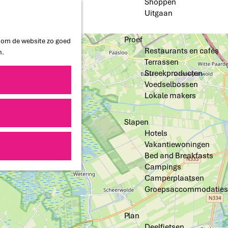
Shoppen
Uitgaan
Proef
n om de website zo goed
Restaurants en cafés
n.
Terrassen
Streekproducten
Voedselbossen
Lokale makers
Slapen
Hotels
Vakantiewoningen
Bed and Breakfasts
Campings
Camperplaatsen
Groepsaccommodaties
Plan
Deelfietsen