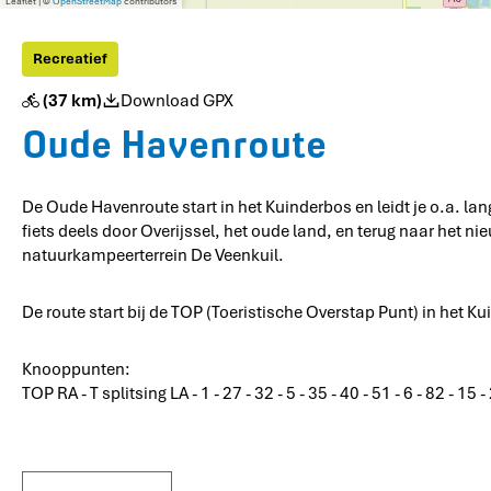
Leaflet
|
©
OpenStreetMap
contributors
Recreatief
(37 km)
Download GPX
Oude Havenroute
De Oude Havenroute start in het Kuinderbos en leidt je o.a. la
fiets deels door Overijssel, het oude land, en terug naar het ni
natuurkampeerterrein De Veenkuil.
De route start bij de TOP (Toeristische Overstap Punt) in het
Knooppunten:
TOP RA - T splitsing LA - 1 - 27 - 32 - 5 - 35 - 40 - 51 - 6 - 82 - 15 