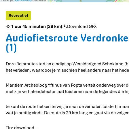
Leaflet
|
©
OpenStreetMap
contributors
Recreatief
1 uur 45 minuten
(29 km)
Download GPX
Audiofietsroute Verdronke
(1)
Deze fietsroute start en eindigt op Werelderfgoed Schokland (
het verleden, waardoor je misschien heel anders naar het hede
Maritiem Archeoloog Yftinus van Popta vertelt onderweg over de
met zijn verhalendetector laat luisteren naar de legendes die hij
Je kunt de route fietsen terwijl je naar de verhalen luistert, ma
wat je prettig vindt. De route is 29 km lang en gaat via de v
Tip: download…