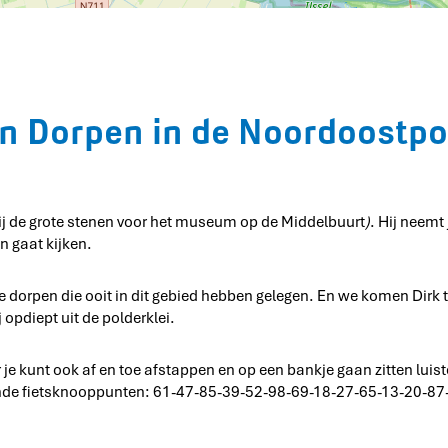
O
n
u
n
p
n
k
_
e
o
t
t
n
6
e
n
u
i
b
g
_
_
l
o
i
N
t
d
b
s
b
W
k
e
r
i
i
a
S
-
j
e
e
k
k
d
g
c
E
e
e
e
l
e
h
m
N
k
l
o
m
o
o
n Dorpen in de Noordoostpo
e
k
e
o
m
l
l
r
o
a
o
d
p
n
o
p
d
d
r
u
e
d
n
bij de grote stenen voor het museum op de Middelbuurt
)
. Hij neemt
B
t
o
n gaat kijken.
v
e
a
r
n
d
 dorpen die ooit in dit gebied hebben gelegen. En we komen Dirk t
S
e
 opdiept uit de polderklei.
c
r
h
i
o
j
ar je kunt ook af en toe afstappen en op een bankje gaan zitten luis
k
olgende fietsknooppunten: 61-47-85-39-52-98-69-18-27-65-13-20-87
l
a
n