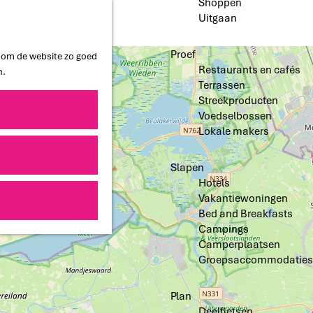
Shoppen
Uitgaan
Proef
n om de website zo goed
Restaurants en cafés
n.
Terrassen
Streekproducten
Voedselbossen
Lokale makers
Slapen
Hotels
Vakantiewoningen
Bed and Breakfasts
Campings
Camperplaatsen
Groepsaccommodaties
Plan
Deelfietsen