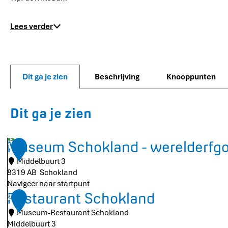
Lees verder
Dit ga je zien
Beschrijving
Knooppunten
Dit ga je zien
Museum Schokland - werelderfg
1
Middelbuurt 3
8319 AB
Schokland
Navigeer naar startpunt
M
Restaurant Schokland
2
u
Museum-Restaurant Schokland
s
Middelbuurt 3