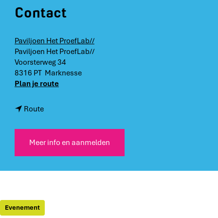
Contact
Paviljoen Het ProefLab//
Paviljoen Het ProefLab//
Voorsterweg 34
8316 PT
Marknesse
n
Plan je route
a
a
n
Route
r
a
C
a
u
r
Meer info en aanmelden
l
C
i
u
n
l
a
i
i
n
r
a
Evenement
e
i