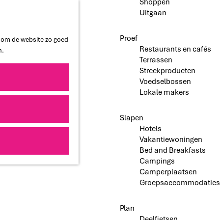
Shoppen
Uitgaan
Proef
n om de website zo goed
Restaurants en cafés
n.
Terrassen
Streekproducten
Voedselbossen
Lokale makers
Slapen
Hotels
Vakantiewoningen
Bed and Breakfasts
Campings
Camperplaatsen
Groepsaccommodaties
Plan
Deelfietsen