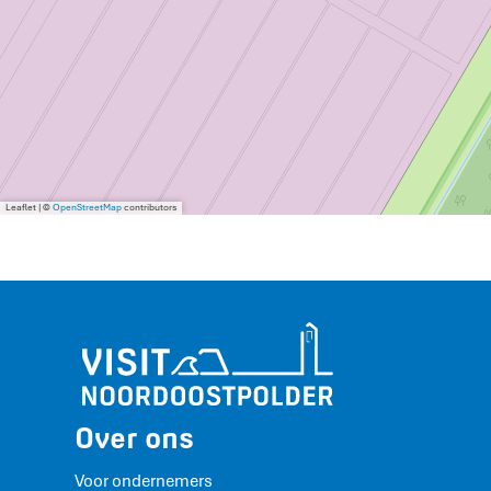
Leaflet
|
©
OpenStreetMap
contributors
Over ons
Voor ondernemers