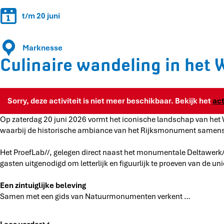
w
r
a
t/m 20 juni
e
n
w
d
a
Marknesse
e
n
Culinaire wandeling in het
l
d
i
e
n
l
g
i
Sorry, deze activiteit is niet meer beschikbaar. Bekijk het
ac
i
n
n
g
Op zaterdag 20 juni 2026 vormt het iconische landschap van het W
h
i
waarbij de historische ambiance van het Rijksmonument samensm
e
n
t
h
Het ProefLab//, gelegen direct naast het monumentale Deltawerk/
W
e
gasten uitgenodigd om letterlijk en figuurlijk te proeven van de
a
t
t
W
Een zintuiglijke beleving
e
a
Samen met een gids van Natuurmonumenten verkent …
r
t
l
e