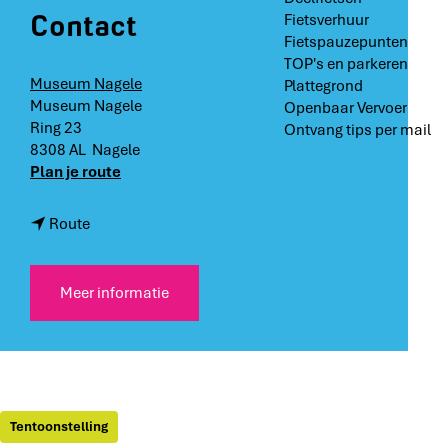
Contact
Fietsverhuur
Fietspauzepunten
TOP's en parkeren
Museum Nagele
Plattegrond
Museum Nagele
Openbaar Vervoer
Ring 23
Ontvang tips per mail
8308 AL
Nagele
n
Plan je route
a
a
n
Route
r
a
E
a
x
r
Meer informatie
p
E
o
x
s
p
i
o
t
s
i
i
Tentoonstelling
e
t