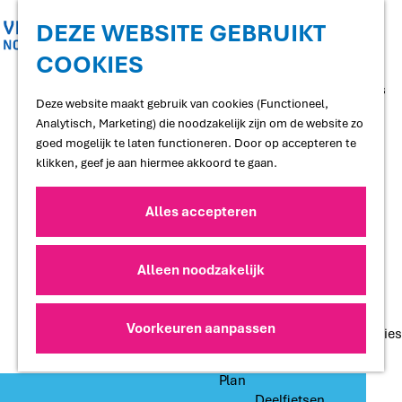
Shoppen
Uitgaan
DEZE WEBSITE GEBRUIKT
COOKIES
G
Proef
a
Restaurants en cafés
n
Deze website maakt gebruik van cookies (Functioneel,
Terrassen
a
Analytisch, Marketing) die noodzakelijk zijn om de website zo
Streekproducten
a
goed mogelijk te laten functioneren. Door op accepteren te
Voedselbossen
r
klikken, geef je aan hiermee akkoord te gaan.
Lokale makers
d
e
Alles accepteren
Slapen
h
Hotels
o
Vakantiewoningen
m
Alleen noodzakelijk
Bed and Breakfasts
e
Campings
p
Camperplaatsen
a
Voorkeuren aanpassen
Groepsaccommodaties
g
e
Plan
Deelfietsen