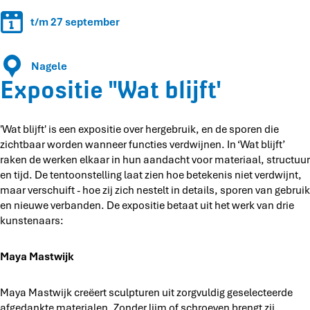
"
i
W
t/m 27 september
e
a
"
t
W
Nagele
b
a
Expositie "Wat blijft'
l
t
i
b
j
l
f
'Wat blijft' is een expositie over hergebruik, en de sporen die
i
t
zichtbaar worden wanneer functies verdwijnen. In ‘Wat blijft’
j
'
raken de werken elkaar in hun aandacht voor materiaal, structuur
f
en tijd. De tentoonstelling laat zien hoe betekenis niet verdwijnt,
t
maar verschuift - hoe zij zich nestelt in details, sporen van gebruik
'
en nieuwe verbanden. De expositie betaat uit het werk van drie
kunstenaars:
Maya Mastwijk
Maya Mastwijk creëert sculpturen uit zorgvuldig geselecteerde
afgedankte materialen. Zonder lijm of schroeven brengt zij