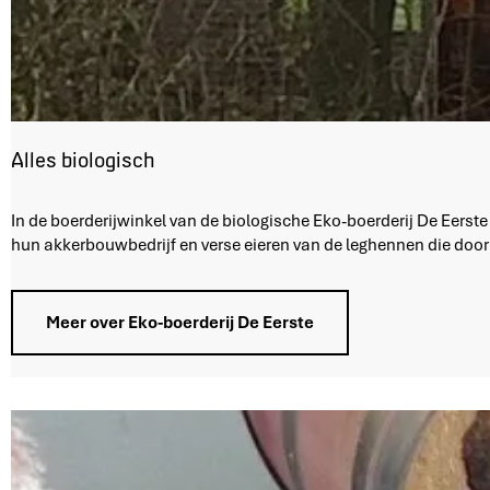
Alles biologisch
A
In de boerderijwinkel van de biologische Eko-boerderij De Eerst
l
hun akkerbouwbedrijf en verse eieren van de leghennen die doo
l
e
s
Meer over Eko-boerderij De Eerste
b
i
o
l
o
g
i