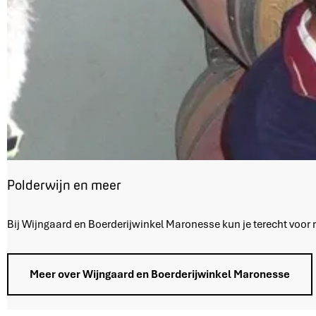
s
c
h
Polderwijn en meer
P
Bij Wijngaard en Boerderijwinkel Maronesse kun je terecht voor 
o
l
d
Meer over Wijngaard en Boerderijwinkel Maronesse
e
r