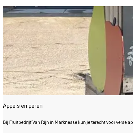
w
i
j
n
e
n
m
e
e
r
Appels en peren
A
Bij Fruitbedrijf Van Rijn in Marknesse kun je terecht voor verse 
p