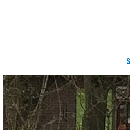
Als het op de productie en verkoop van streekproducten aankomt, 
groente en andere lokale producten kunt kopen.
Het meest bekend zal Marknesse zijn vanwege de ligging vlakbij
S