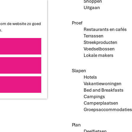
Shoppen
Uitgaan
Proef
n om de website zo goed
Restaurants en cafés
n.
Terrassen
Streekproducten
Voedselbossen
Lokale makers
Slapen
Hotels
Vakantiewoningen
Bed and Breakfasts
Campings
Camperplaatsen
Groepsaccommodaties
Plan
Deelfietsen