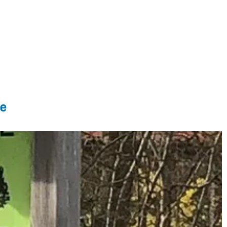
 streekwinkels, waar je het hele jaar door heerlijk vers fruit,
oostpolder. Hierover vind je hieronder meer informatie.
se