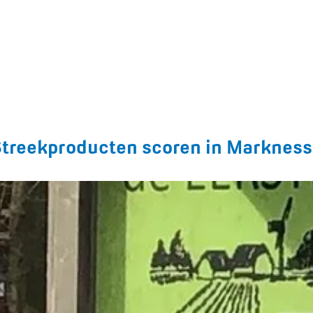
is Marknesse een belangrijke hotspot. Er zijn diverse boerderij- en
 het Waterloopbos: een grote toeristische trekpleister in de Noord
treekproducten scoren in Marknes