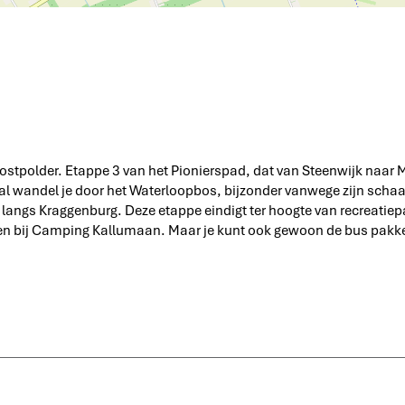
o
u
/
m
B
b
r
t
V
s
i
e
u
o
k
P
a
t
e
i
s
d
r
n
e
n
t
e
o
S
n
g
e
V
e
a
g
e
n
o
f
a
e
g
o
L
z
w
e
r
a
e
o
w
s
b
o
o
t
/
n
doostpolder. Etappe 3 van het Pionierspad, dat van Steenwijk naar
o
/
D
n
anaal wandel je door het Waterloopbos, bijzonder vanwege zijn sch
e
d
angs Kraggenburg. Deze etappe eindigt ter hoogte van recreatiepa
V
e
chten bij Camping Kallumaan. Maar je kunt ook gewoon de bus pakke
o
V
o
o
r
o
s
r
t
s
t