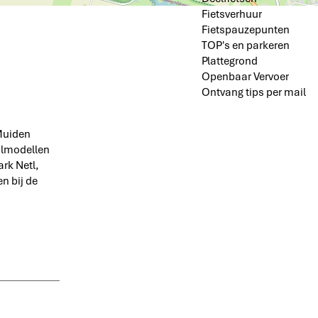
Fietsverhuur
Fietspauzepunten
TOP's en parkeren
Plattegrond
Openbaar Vervoer
Ontvang tips per mail
 Muiden
aalmodellen
rk Netl,
n bij de