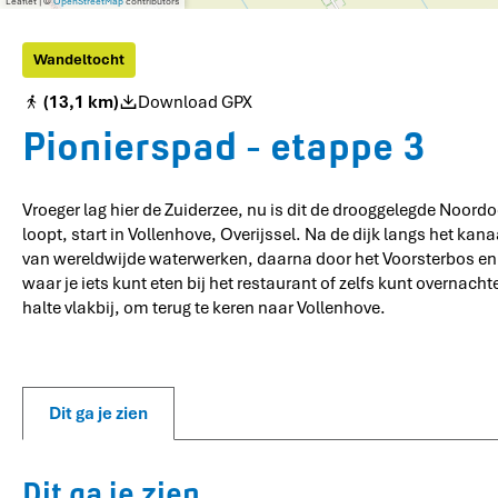
Leaflet
|
©
OpenStreetMap
contributors
Wandeltocht
(13,1 km)
Download GPX
Pionierspad - etappe 3
Vroeger lag hier de Zuiderzee, nu is dit de drooggelegde Noor
loopt, start in Vollenhove, Overijssel. Na de dijk langs het k
van wereldwijde waterwerken, daarna door het Voorsterbos en l
waar je iets kunt eten bij het restaurant of zelfs kunt overna
halte vlakbij, om terug te keren naar Vollenhove.
Dit ga je zien
Dit ga je zien