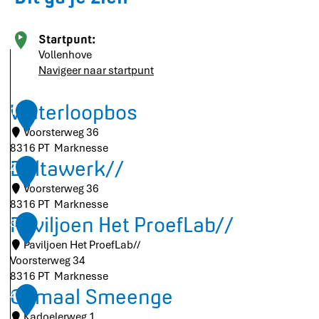
Startpunt:
Vollenhove
Navigeer naar startpunt
Waterloopbos
1
Voorsterweg 36
8316 PT
Marknesse
W
Deltawerk//
2
a
Voorsterweg 36
t
8316 PT
Marknesse
e
D
Paviljoen Het ProefLab//
3
r
e
l
Paviljoen Het ProefLab//
l
o
Voorsterweg 34
t
o
8316 PT
Marknesse
a
p
P
Gemaal Smeenge
4
w
b
a
e
Kadoelerweg 1