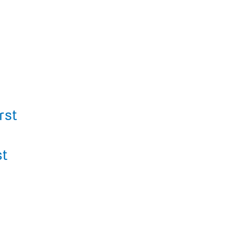
rst
st