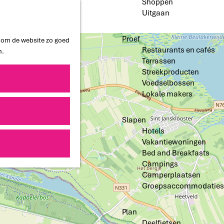
Shoppen
Uitgaan
Proef
n om de website zo goed
Restaurants en cafés
n.
Terrassen
Streekproducten
Voedselbossen
Lokale makers
Slapen
Hotels
Vakantiewoningen
Bed and Breakfasts
Campings
Camperplaatsen
Groepsaccommodaties
Plan
Deelfietsen